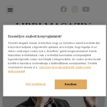
Személyre szabott könyvajánlatok!
Könyvektől az olvasókig
Tisztelt Látogató! Annak érdekében, hogy az ízléséhez minél közelebb álló
könyveket tudjunk a figyelmébe ajánlani, arra kérjük, hogy fogadja el az
ehhez szükséges cookie-kat a „Rendben” gomb megnyomásával. Ennek
hiányában weboldalunk csak a weboldal használata szempontjából
legszükségesebb cookie-kat telepíti a böngészőjébe, de cookie-preferenciáit
később is bármikor módosíthatja a Sütibeállítások menüpontban. További
részletekért olvassa el a
Libri Könyvkereskedelmi Kft. adatkezelési
tájékoztatóját
!
Süti beállítások
Rendben