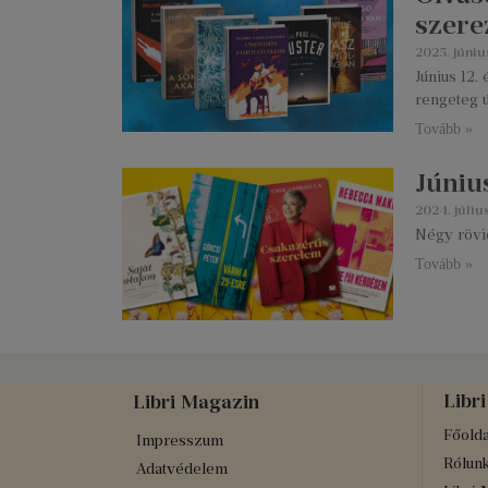
szere
2025. június
Június 12.
rengeteg ú
Tovább »
Júniu
2024. július
Négy rövi
Tovább »
Libri
Libri Magazin
Főolda
Impresszum
Rólun
Adatvédelem