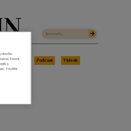
gyelmébe
ásával. Ennek
Libri Portré
Podcast
Videók
píti a
ban. További