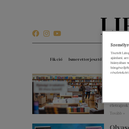
Személyre
Tisztelt Lát
ajánlani, a
Fikció
Ismeretterjesztő
Gyerekkö
hiányában w
böngészőjébe
részletekért
Nyári
idén
2025. augu
A Libri to
életrajzok
Tovább »
Olvas