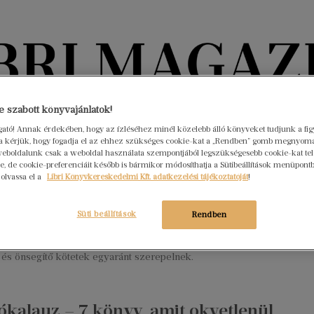
Könyvektől az olvasókig
 szabott könyvajánlatok!
ogató! Annak érdekében, hogy az ízléséhez minél közelebb álló könyveket tudjunk a fi
rra kérjük, hogy fogadja el az ehhez szükséges cookie-kat a „Rendben” gomb megnyom
nyvek
Interjúk
Beleolvasó
A hónap könyvei
HÍREK
eboldalunk csak a weboldal használata szempontjából legszükségesebb cookie-kat tele
, de cookie-preferenciáit később is bármikor módosíthatja a Sütibeállítások menüpont
 olvassa el a
Libri Könyvkereskedelmi Kft. adatkezelési tájékoztatóját
!
 toplista: ezek a könyvek aratnak
Süti beállítások
Rendben
sztus 6.
Nincs hozzászólás
plistáján szórakoztató olvasmányok, krimik, történelmi regények,
 és önsegítő kötetek egyaránt szerepelnek.
ókalauz – 7 könyv, amit okvetlenül