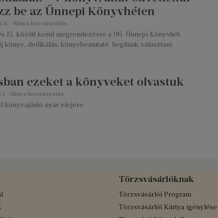
zz be az Ünnepi Könyvhéten
 11.
Nincs hozzászólás
 és 15. között kerül megrendezésre a 96. Ünnepi Könyvhét:
j könyv, dedikálás, könyvbemutató. Segítünk választani.
sban ezeket a könyveket olvastuk
 1.
Nincs hozzászólás
d könyvajánló nyár elejére.
Törzsvásárlóknak
l
Törzsvásárlói Program
k
Törzsvásárlói Kártya igénylése