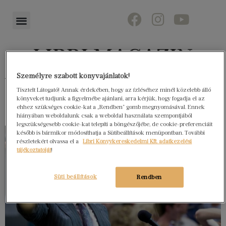
Személyre szabott könyvajánlatok!
Könyvektől az olvasókig
Tisztelt Látogató! Annak érdekében, hogy az ízléséhez minél közelebb álló
könyveket tudjunk a figyelmébe ajánlani, arra kérjük, hogy fogadja el az
ehhez szükséges cookie-kat a „Rendben” gomb megnyomásával. Ennek
hiányában weboldalunk csak a weboldal használata szempontjából
legszükségesebb cookie-kat telepíti a böngészőjébe, de cookie-preferenciáit
később is bármikor módosíthatja a Sütibeállítások menüpontban. További
részletekért olvassa el a
Libri Könyvkereskedelmi Kft. adatkezelési
tájékoztatóját
!
Süti beállítások
Rendben