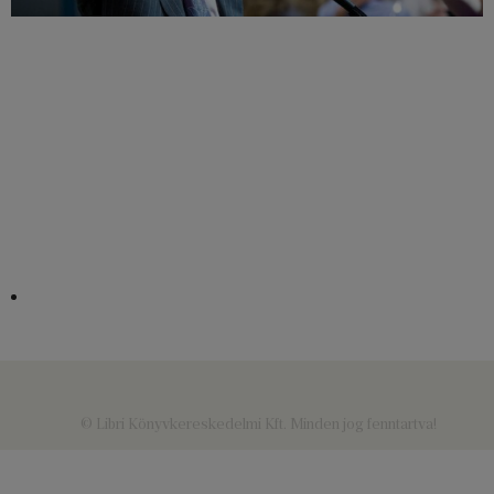
© Libri Könyvkereskedelmi Kft. Minden jog fenntartva!