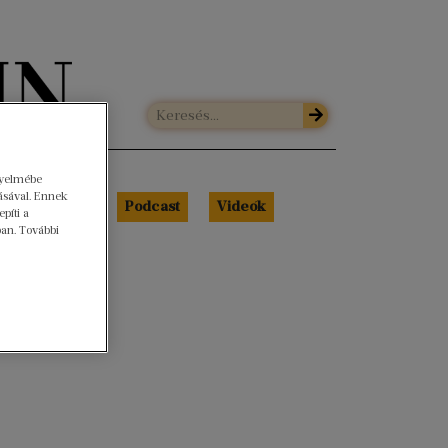
gyelmébe
ásával. Ennek
Libri Portré
Podcast
Videók
píti a
ban. További