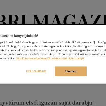
Könyvektől az olvasókig
 szabott könyvajánlatok!
ogató! Annak érdekében, hogy az ízléséhez minél közelebb álló könyveket tudjunk a fi
rra kérjük, hogy fogadja el az ehhez szükséges cookie-kat a „Rendben” gomb megnyom
nyvek
Interjúk
Beleolvasó
A hónap könyvei
HÍREK
eboldalunk csak a weboldal használata szempontjából legszükségesebb cookie-kat tele
, de cookie-preferenciáit később is bármikor módosíthatja a Sütibeállítások menüpont
 olvassa el a
Libri Könyvkereskedelmi Kft. adatkezelési tájékoztatóját
!
gződtem minden évben ötször”
mber 13.
Nincs hozzászólás
Süti beállítások
Rendben
Orsolyával Amikor Szécsi Pál a csöveken keresztül üzent című új
 beszélgettünk.
nyvtáram első, igazán saját darabja”: