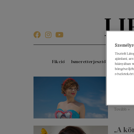
Személyre
Tisztelt Lát
ajánlani, a
Fikció
Ismeretterjesztő
Gyerekkö
hiányában w
böngészőjébe
részletekért
„Kivé
2020. nove
Karafiáth 
könyvéről
Tovább »
„A kö