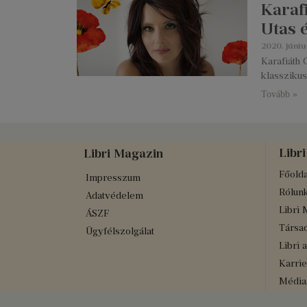
Karaf
Utas 
2020. júniu
Karafiáth 
klasszikus
Tovább »
Libri
Libri Magazin
Főolda
Impresszum
Rólun
Adatvédelem
Libri 
ÁSZF
Társad
Ügyfélszolgálat
Libri 
Karrie
Médiaa