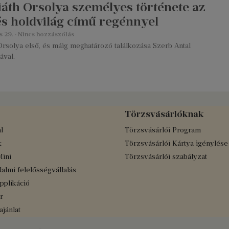
iáth Orsolya személyes története az
és holdvilág című regénnyel
s 29.
Nincs hozzászólás
Orsolya első, és máig meghatározó találkozása Szerb Antal
ával.
Törzsvásárlóknak
l
Törzsvásárlói Program
k
Törzsvásárlói Kártya igénylése
Mini
Törzsvásárlói szabályzat
almi felelősségvállalás
applikáció
r
jánlat