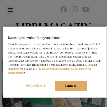
Könyvektől az olvasókig
Személyre szabott könyvajánlatok!
Tisztelt Látogató! Annak érdekében, hogy az ízléséhez minél közelebb álló
könyveket tudjunk a figyelmébe ajánlani, arra kérjük, hogy fogadja el az
ehhez szükséges cookie-kat a „Rendben” gomb megnyomásával. Ennek
hiányában weboldalunk csak a weboldal használata szempontjából
legszükségesebb cookie-kat telepíti a böngészőjébe, de cookie-preferenciáit
később is bármikor módosíthatja a Sütibeállítások menüpontban. További
részletekért olvassa el a
Libri Könyvkereskedelmi Kft. adatkezelési
tájékoztatóját
!
Süti beállítások
Rendben