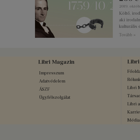
2019. októb
Költő, iro
aki iroda
kulturális
Tovább »
Libri
Libri Magazin
Főolda
Impresszum
Rólun
Adatvédelem
Libri 
ÁSZF
Társad
Ügyfélszolgálat
Libri 
Karrie
Médiaa