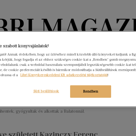
Könyvektől az olvasókig
 szabott könyvajánlatok!
ogató! Annak érdekében, hogy az ízléséhez minél közelebb álló könyveket tudjunk a fi
rra kérjük, hogy fogadja el az ehhez szükséges cookie-kat a „Rendben” gomb megnyom
nyvek
Interjúk
Beleolvasó
A hónap könyvei
HÍREK
eboldalunk csak a weboldal használata szempontjából legszükségesebb cookie-kat tele
, de cookie-preferenciáit később is bármikor módosíthatja a Sütibeállítások menüpont
 olvassa el a
Libri Könyvkereskedelmi Kft. adatkezelési tájékoztatóját
!
nös magyar emberek ősi fészke” –
 írók a Balatonnál
Süti beállítások
Rendben
sztus 4.
Nincs hozzászólás
kitörölhetetlen nyomot hagyott a magyar irodalomban, híres
hentek, gyógyultak és alkottak a Balatonnál.
ve született Kazinczy Ferenc