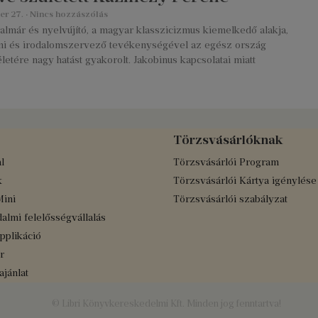
er 27.
Nincs hozzászólás
dalmár és nyelvújító, a magyar klasszicizmus kiemelkedő alakja,
lmi és irodalomszervező tevékenységével az egész ország
 életére nagy hatást gyakorolt. Jakobinus kapcsolatai miatt
Törzsvásárlóknak
l
Törzsvásárlói Program
k
Törzsvásárlói Kártya igénylése
Mini
Törzsvásárlói szabályzat
almi felelősségvállalás
applikáció
r
jánlat
© Libri Könyvkereskedelmi Kft. Minden jog fenntartva!