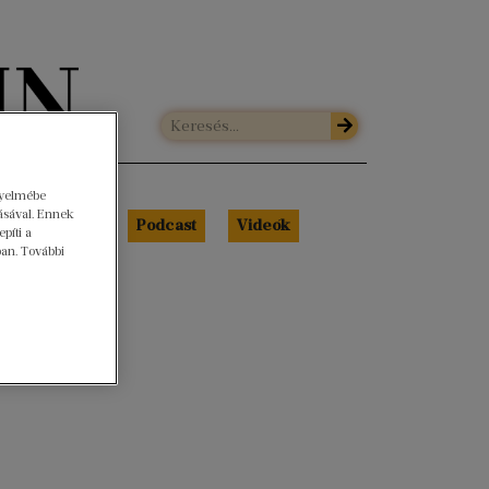
gyelmébe
ásával. Ennek
Libri Portré
Podcast
Videók
píti a
ban. További