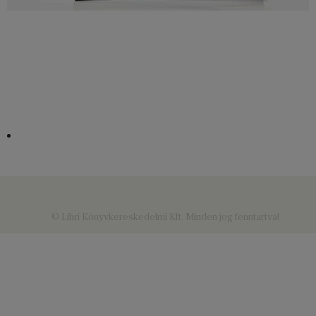
© Libri Könyvkereskedelmi Kft. Minden jog fenntartva!