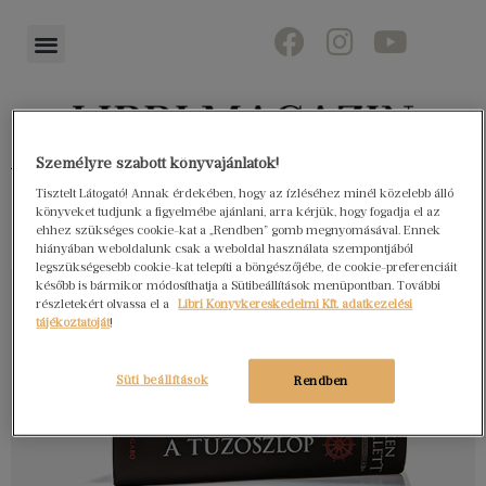
Személyre szabott könyvajánlatok!
Könyvektől az olvasókig
Tisztelt Látogató! Annak érdekében, hogy az ízléséhez minél közelebb álló
könyveket tudjunk a figyelmébe ajánlani, arra kérjük, hogy fogadja el az
ehhez szükséges cookie-kat a „Rendben” gomb megnyomásával. Ennek
hiányában weboldalunk csak a weboldal használata szempontjából
legszükségesebb cookie-kat telepíti a böngészőjébe, de cookie-preferenciáit
később is bármikor módosíthatja a Sütibeállítások menüpontban. További
részletekért olvassa el a
Libri Könyvkereskedelmi Kft. adatkezelési
tájékoztatóját
!
Süti beállítások
Rendben