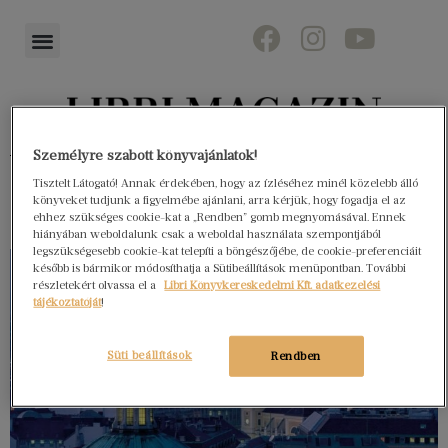
Könyvektől az olvasókig
Személyre szabott könyvajánlatok!
Tisztelt Látogató! Annak érdekében, hogy az ízléséhez minél közelebb álló
könyveket tudjunk a figyelmébe ajánlani, arra kérjük, hogy fogadja el az
ehhez szükséges cookie-kat a „Rendben” gomb megnyomásával. Ennek
hiányában weboldalunk csak a weboldal használata szempontjából
legszükségesebb cookie-kat telepíti a böngészőjébe, de cookie-preferenciáit
később is bármikor módosíthatja a Sütibeállítások menüpontban. További
részletekért olvassa el a
Libri Könyvkereskedelmi Kft. adatkezelési
tájékoztatóját
!
Süti beállítások
Rendben