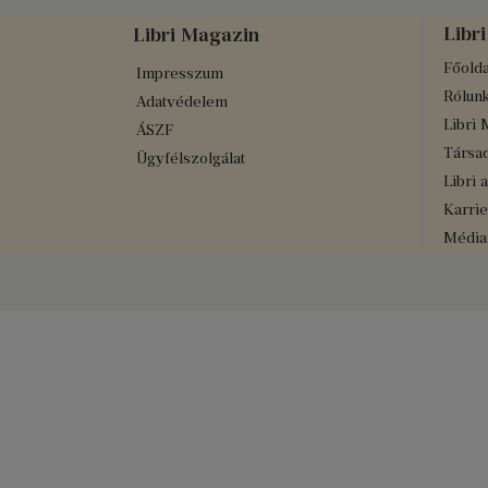
Libri
Libri Magazin
Főolda
Impresszum
Rólun
Adatvédelem
Libri 
ÁSZF
Társad
Ügyfélszolgálat
Libri 
Karrie
Médiaa