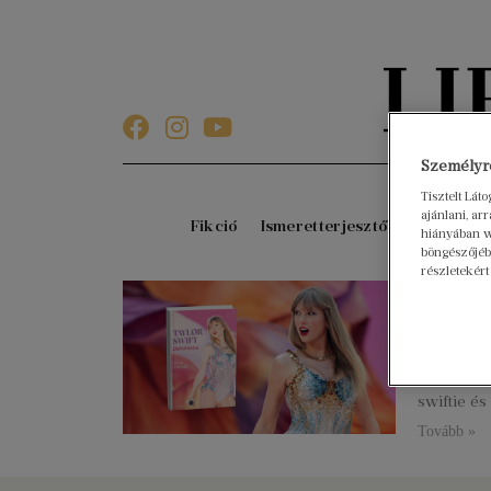
Személyre
Tisztelt Lát
ajánlani, a
Fikció
Ismeretterjesztő
Gyerekkö
hiányában w
böngészőjébe
részletekért
Kötel
dalra
2024. októ
Minden, am
swiftie é
Tovább »