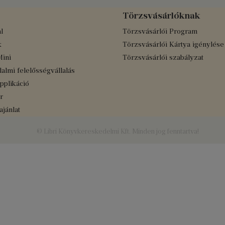
Törzsvásárlóknak
l
Törzsvásárlói Program
k
Törzsvásárlói Kártya igénylése
Mini
Törzsvásárlói szabályzat
almi felelősségvállalás
applikáció
r
jánlat
© Libri Könyvkereskedelmi Kft. Minden jog fenntartva!