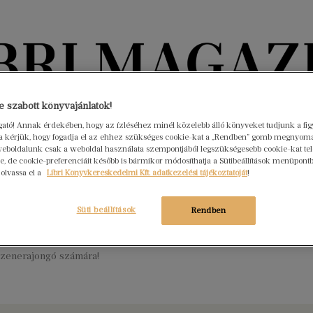
Könyvektől az olvasókig
 szabott könyvajánlatok!
ogató! Annak érdekében, hogy az ízléséhez minél közelebb álló könyveket tudjunk a fi
rra kérjük, hogy fogadja el az ehhez szükséges cookie-kat a „Rendben” gomb megnyom
nyvek
Interjúk
Beleolvasó
A hónap könyvei
HÍREK
eboldalunk csak a weboldal használata szempontjából legszükségesebb cookie-kat tele
, de cookie-preferenciáit később is bármikor módosíthatja a Sütibeállítások menüpont
 olvassa el a
Libri Könyvkereskedelmi Kft. adatkezelési tájékoztatóját
!
ező olvasmány Swiftieknek – Dalról
Süti beállítások
Rendben
ber 29.
Nincs hozzászólás
it Taylor Swift eddigi 11 albumáról tudni kell – kötelező minden
s zenerajongó számára!