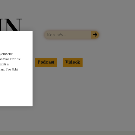
gyelmébe
ásával. Ennek
Libri Portré
Podcast
Videók
píti a
ban. További