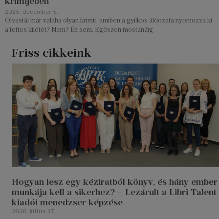
krimijében
2025. december 5.
Olvastál már valaha olyan krimit, amiben a gyilkos áldozata nyomozza ki
a tettes kilétét? Nem? Én sem. Egészen mostanáig
Friss cikkeink
Hogyan lesz egy kéziratból könyv, és hány ember
munkája kell a sikerhez? – Lezárult a Libri Talent
kiadói menedzser képzése
2026. július 27.