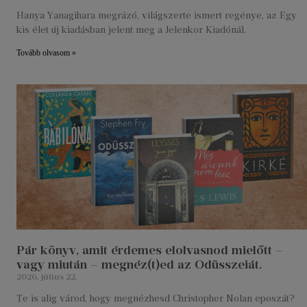
Hanya Yanagihara megrázó, világszerte ismert regénye, az Egy
kis élet új kiadásban jelent meg a Jelenkor Kiadónál.
Tovább olvasom »
Pár könyv, amit érdemes elolvasnod mielőtt –
vagy miután – megnéz(t)ed az Odüsszeiát.
2026. július 22.
Te is alig várod, hogy megnézhesd Christopher Nolan eposzát?