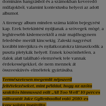
domináns hangzásból és a számokban keveredő
műfajokból, valamint kontextusba helyezi az adott
albumot.
A tizenegy album minden száma külön bejegyzést
kap. Ezek betekintést nyújtanak a szövegek mögé, a
leghíresebb kislemezektől a már majdhogynem
feledésbe merült kincsekig. Zaleski nagyrészt
korábbi interjúkra és nyilatkozatokra támaszkodik a
puszta pletykák helyett. Ennek köszönhetően, a
dalok alatt található elemzések tele vannak
érdekességekkel, de nem mennek át
összeesküvés-elméletek gyártásába.
Természetesen megemlít népszerű
feltételezéseket, mint például, hogy az azóta
szakítós himnusszá vált „All Too Well” 10 perces
változatát Jake Gyllenhaallal való 2010-es
kapcsolata inspirálta.