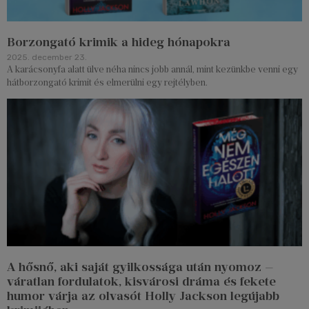
Borzongató krimik a hideg hónapokra
2025. december 23.
A karácsonyfa alatt ülve néha nincs jobb annál, mint kezünkbe venni egy
hátborzongató krimit és elmerülni egy rejtélyben.
A hősnő, aki saját gyilkossága után nyomoz —
váratlan fordulatok, kisvárosi dráma és fekete
humor várja az olvasót Holly Jackson legújabb