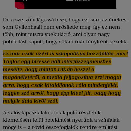
De a szerző világossá teszi, hogy ezt sem az énekes,
sem Gyllenhaall nem erősítette meg, így ez nem
több, mint puszta spekuláció, ami olyan nagy
publicitást kapott, hogy sokan már tényként kezelik.
Ez már csak azért is szimpatikus hozzáállás, mert
Taylor egy híressé vált interjúszegmensben
mesélte, hogy miután ritkán beszél a
magánéletéről, a média feljogosítva érzi magát
arra, hogy csak kitaláljanak róla mindenfélét,
legyen szó arról, hogy épp kivel jár, vagy hogy
melyik dala kiről szól.
A valós tapasztalatokon alapuló részletek
kiemelésén felül betekintést nyerünk a színfalak
mögé is – a rövid összefoglalók rendre említést