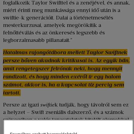
foglalkozik Taylor Swifttel és a zenéjével, és annak,
miért érinti meg munkássága ennyi idő után is a
swiftie-k generációit. Dalai a történetmesélés
mesterkurzusai, amelyek megörökítik a
felnőttéválás és az önkeresés legszebb és
legborzalmasabb pillanatait.”
Hatalmas rajongótábora mellett Taylor Swiftnek
persze bőven akadnak kritikusai is. Az egyik bűn,
amit rengetegszer felrónak neki, hogy mennyit
randizott, és hogy minden exéről ír egy halom
számot, akkor is, ha a kapcsolat tíz percig sem
tartott.
Persze az igazi
k tudják, hogy távolról sem ez
swiftie
a helyzet – Swift zseniális dalszerző, és a számok
szövegében a valós tapasztalatok kitalált elemekkel
keverednek. Egyik leghíresebb korai kislemeze, a