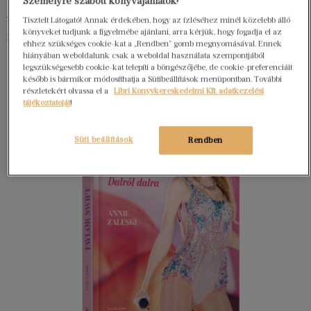
„You Belong With Me” elejét egy véletlenül elkapott
Személyre szabott könyvajánlatok!
telefonbeszélgetés ihlette, aminek során egy
Tisztelt Látogató! Annak érdekében, hogy az ízléséhez minél közelebb álló
könyveket tudjunk a figyelmébe ajánlani, arra kérjük, hogy fogadja el az
ismerőse a barátnőjével veszekedett.
ehhez szükséges cookie-kat a „Rendben” gomb megnyomásával. Ennek
hiányában weboldalunk csak a weboldal használata szempontjából
legszükségesebb cookie-kat telepíti a böngészőjébe, de cookie-preferenciáit
később is bármikor módosíthatja a Sütibeállítások menüpontban. További
részletekért olvassa el a
Libri Könyvkereskedelmi Kft. adatkezelési
tájékoztatóját
!
Süti beállítások
Rendben