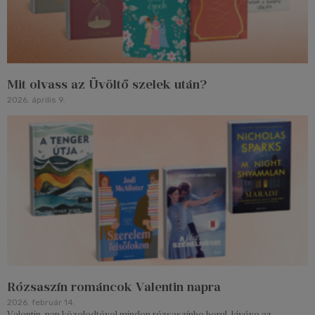
Mit olvass az Üvöltő szelek után?
2026. április 9.
Rózsaszín románcok Valentin napra
2026. február 14.
Valentin-nap közeledtével minden rózsaszínbe borul, kivéve az