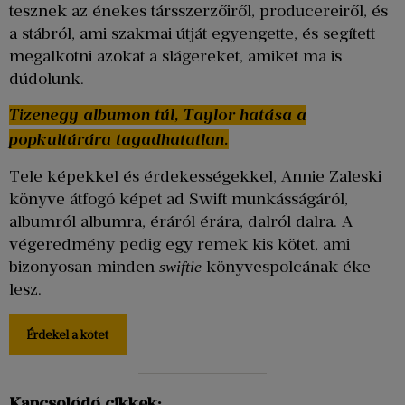
tesznek az énekes társszerzőiről, producereiről, és
a stábról, ami szakmai útját egyengette, és segített
megalkotni azokat a slágereket, amiket ma is
dúdolunk.
Tizenegy albumon túl, Taylor hatása a
popkultúrára tagadhatatlan.
Tele képekkel és érdekességekkel, Annie Zaleski
könyve átfogó képet ad Swift munkásságáról,
albumról albumra, éráról érára, dalról dalra. A
végeredmény pedig egy remek kis kötet, ami
bizonyosan minden
könyvespolcának éke
swiftie
lesz.
Érdekel a kötet
Kapcsolódó cikkek: