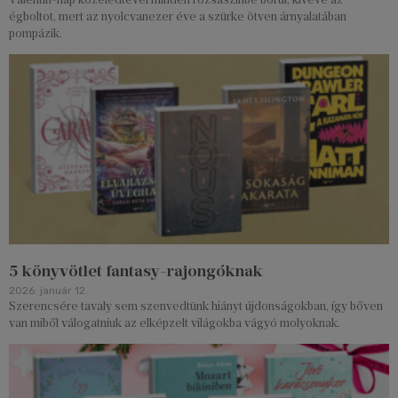
égboltot, mert az nyolcvanezer éve a szürke ötven árnyalatában
pompázik.
5 könyvötlet fantasy-rajongóknak
2026. január 12.
Szerencsére tavaly sem szenvedtünk hiányt újdonságokban, így bőven
van miből válogatniuk az elképzelt világokba vágyó molyoknak.