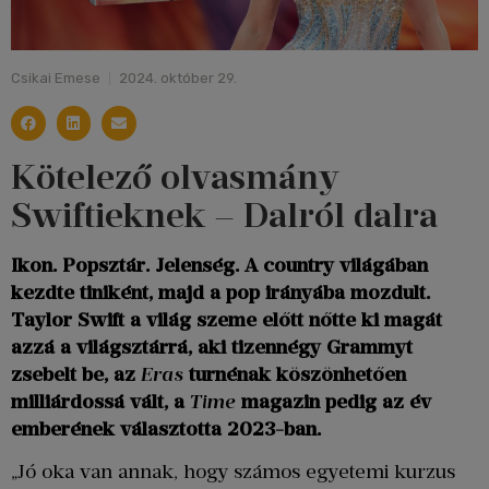
Csikai Emese
2024. október 29.
Kötelező olvasmány
Swiftieknek – Dalról dalra
Ikon. Popsztár. Jelenség. A country világában
kezdte tiniként, majd a pop irányába mozdult.
Taylor Swift a világ szeme előtt nőtte ki magát
azzá a világsztárrá, aki tizennégy Grammyt
zsebelt be, az
Eras
turnénak köszönhetően
milliárdossá vált, a
Time
magazin pedig az év
emberének választotta 2023-ban.
„Jó oka van annak, hogy számos egyetemi kurzus