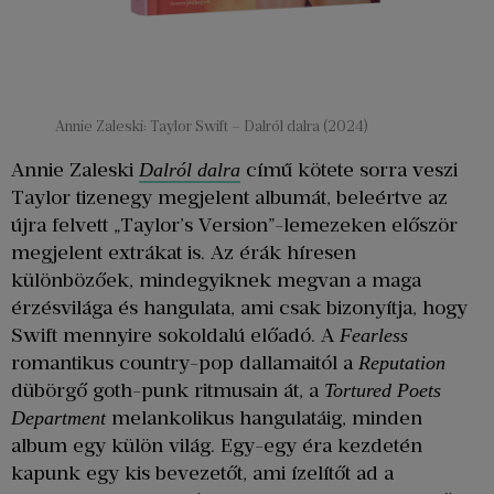
Annie Zaleski: Taylor Swift – Dalról dalra (2024)
Annie Zaleski
című kötete sorra veszi
Dalról dalra
Taylor tizenegy megjelent albumát, beleértve az
újra felvett „Taylor’s Version”-lemezeken először
megjelent extrákat is. Az érák híresen
különbözőek, mindegyiknek megvan a maga
érzésvilága és hangulata, ami csak bizonyítja, hogy
Swift mennyire sokoldalú előadó. A
Fearless
romantikus country-pop dallamaitól a
Reputation
dübörgő goth-punk ritmusain át, a
Tortured Poets
melankolikus hangulatáig, minden
Department
album egy külön világ. Egy-egy éra kezdetén
kapunk egy kis bevezetőt, ami ízelítőt ad a