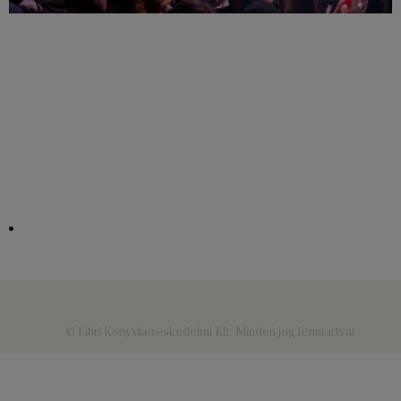
© Libri Könyvkereskedelmi Kft. Minden jog fenntartva!