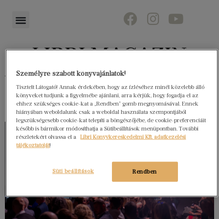
Személyre szabott könyvajánlatok!
Könyvektől az olvasókig
Tisztelt Látogató! Annak érdekében, hogy az ízléséhez minél közelebb álló
könyveket tudjunk a figyelmébe ajánlani, arra kérjük, hogy fogadja el az
ehhez szükséges cookie-kat a „Rendben” gomb megnyomásával. Ennek
hiányában weboldalunk csak a weboldal használata szempontjából
legszükségesebb cookie-kat telepíti a böngészőjébe, de cookie-preferenciáit
később is bármikor módosíthatja a Sütibeállítások menüpontban. További
részletekért olvassa el a
Libri Könyvkereskedelmi Kft. adatkezelési
tájékoztatóját
!
Süti beállítások
Rendben