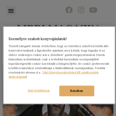
Személyre szabott könyvajánlatok!
Könyvektől az olvasókig
Tisztelt Látogató! Annak érdekében, hogy az ízléséhez minél közelebb álló
könyveket tudjunk a figyelmébe ajánlani, arra kérjük, hogy fogadja el az
ehhez szükséges cookie-kat a „Rendben” gomb megnyomásával. Ennek
hiányában weboldalunk csak a weboldal használata szempontjából
legszükségesebb cookie-kat telepíti a böngészőjébe, de cookie-preferenciáit
később is bármikor módosíthatja a Sütibeállítások menüpontban. További
részletekért olvassa el a
Libri Könyvkereskedelmi Kft. adatkezelési
tájékoztatóját
!
Süti beállítások
Rendben