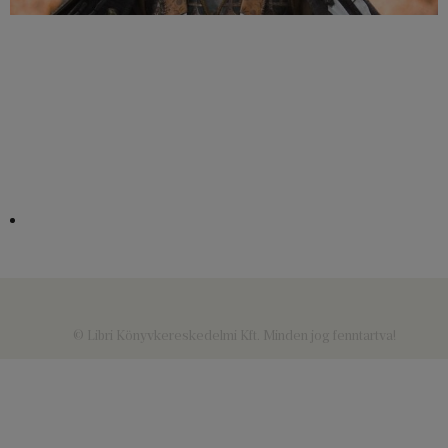
© Libri Könyvkereskedelmi Kft. Minden jog fenntartva!