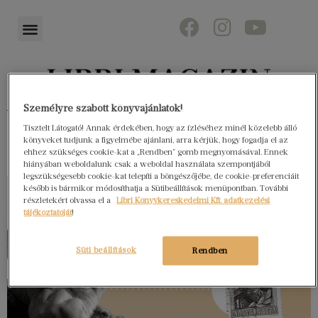
Személyre szabott könyvajánlatok!
Könyvektől az olvasókig
Tisztelt Látogató! Annak érdekében, hogy az ízléséhez minél közelebb álló
könyveket tudjunk a figyelmébe ajánlani, arra kérjük, hogy fogadja el az
ehhez szükséges cookie-kat a „Rendben” gomb megnyomásával. Ennek
hiányában weboldalunk csak a weboldal használata szempontjából
legszükségesebb cookie-kat telepíti a böngészőjébe, de cookie-preferenciáit
később is bármikor módosíthatja a Sütibeállítások menüpontban. További
részletekért olvassa el a
Libri Könyvkereskedelmi Kft. adatkezelési
tájékoztatóját
!
Süti beállítások
Rendben