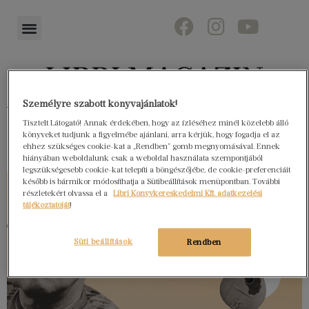
Személyre szabott könyvajánlatok!
Könyvektől az olvasókig
Tisztelt Látogató! Annak érdekében, hogy az ízléséhez minél közelebb álló
könyveket tudjunk a figyelmébe ajánlani, arra kérjük, hogy fogadja el az
ehhez szükséges cookie-kat a „Rendben” gomb megnyomásával. Ennek
hiányában weboldalunk csak a weboldal használata szempontjából
legszükségesebb cookie-kat telepíti a böngészőjébe, de cookie-preferenciáit
később is bármikor módosíthatja a Sütibeállítások menüpontban. További
részletekért olvassa el a
Libri Könyvkereskedelmi Kft. adatkezelési
tájékoztatóját
!
Süti beállítások
Rendben