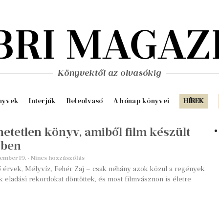
Könyvektől az olvasókig
nyvek
Interjúk
Beleolvasó
A hónap könyvei
HÍREK
hetetlen könyv, amiből film készült
-ben
tember 19.
Nincs hozzászólás
érvek, Mélyvíz, Fehér Zaj – csak néhány azok közül a regények
k eladási rekordokat döntöttek, és most filmvásznon is életre