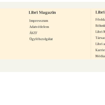
Libri
Libri Magazin
Főolda
Impresszum
Rólun
Adatvédelem
Libri 
ÁSZF
Társad
Ügyfélszolgálat
Libri 
Karrie
Médiaa