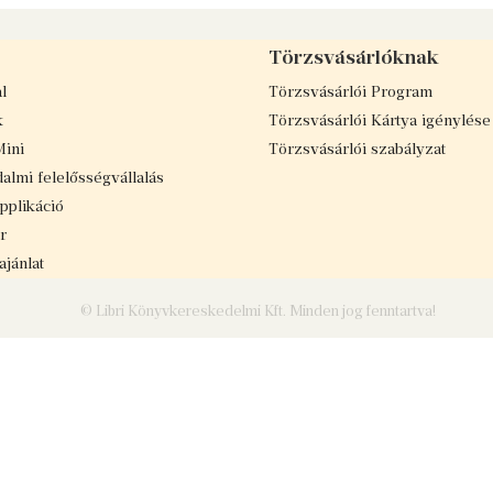
Törzsvásárlóknak
l
Törzsvásárlói Program
k
Törzsvásárlói Kártya igénylése
Mini
Törzsvásárlói szabályzat
almi felelősségvállalás
applikáció
r
jánlat
© Libri Könyvkereskedelmi Kft. Minden jog fenntartva!