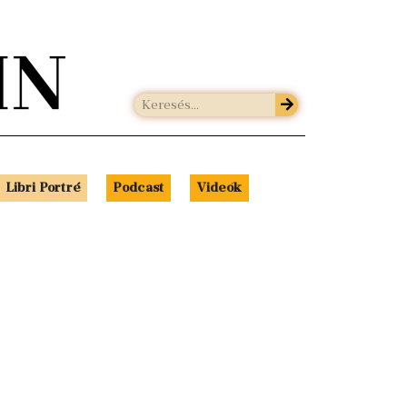
Libri Portré
Podcast
Videók