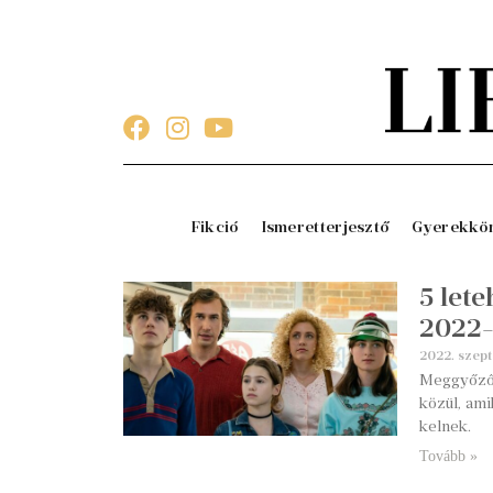
Fikció
Ismeretterjesztő
Gyerekkö
5 lete
2022
2022. szep
Meggyőző 
közül, ami
kelnek.
Tovább »