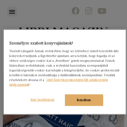
Személyre szabott könyvajánlatok!
Könyvektől az olvasókig
Tisztelt Látogató! Annak érdekében, hogy az ízléséhez minél közelebb álló
könyveket tudjunk a figyelmébe ajánlani, arra kérjük, hogy fogadja el az
ehhez szükséges cookie-kat a „Rendben” gomb megnyomásával. Ennek
hiányában weboldalunk csak a weboldal használata szempontjából
legszükségesebb cookie-kat telepíti a böngészőjébe, de cookie-preferenciáit
később is bármikor módosíthatja a Sütibeállítások menüpontban. További
részletekért olvassa el a
Libri Könyvkereskedelmi Kft. adatkezelési
tájékoztatóját
!
Süti beállítások
Rendben