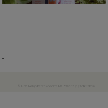
© Libri Könyvkereskedelmi Kft. Minden jog fenntartva!