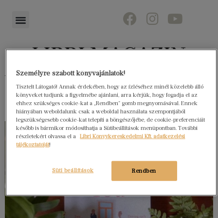
Személyre szabott könyvajánlatok!
Könyvektől az olvasókig
Tisztelt Látogató! Annak érdekében, hogy az ízléséhez minél közelebb álló
könyveket tudjunk a figyelmébe ajánlani, arra kérjük, hogy fogadja el az
ehhez szükséges cookie-kat a „Rendben” gomb megnyomásával. Ennek
hiányában weboldalunk csak a weboldal használata szempontjából
legszükségesebb cookie-kat telepíti a böngészőjébe, de cookie-preferenciáit
később is bármikor módosíthatja a Sütibeállítások menüpontban. További
részletekért olvassa el a
Libri Könyvkereskedelmi Kft. adatkezelési
tájékoztatóját
!
Süti beállítások
Rendben