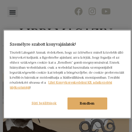
Személyre szabott könyvajánlatok!
Könyvektől az olvasókig
Tisztelt Látogató! Annak érdekében, hogy az ízléséhez minél közelebb álló
könyveket tudjunk a figyelmébe ajánlani, arra kérjük, hogy fogadja el az
ehhez szükséges cookie-kat a „Rendben” gomb megnyomásával. Ennek
hiányában weboldalunk csak a weboldal használata szempontjából
legszükségesebb cookie-kat telepíti a böngészőjébe, de cookie-preferenciáit
később is bármikor módosíthatja a Sütibeállítások menüpontban. További
részletekért olvassa el a
Libri Könyvkereskedelmi Kft. adatkezelési
tájékoztatóját
!
Süti beállítások
Rendben