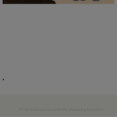
© Libri Könyvkereskedelmi Kft. Minden jog fenntartva!