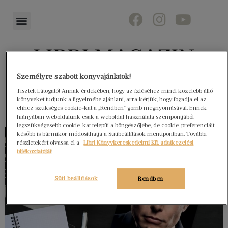
Személyre szabott könyvajánlatok!
Könyvektől az olvasókig
Tisztelt Látogató! Annak érdekében, hogy az ízléséhez minél közelebb álló
könyveket tudjunk a figyelmébe ajánlani, arra kérjük, hogy fogadja el az
ehhez szükséges cookie-kat a „Rendben” gomb megnyomásával. Ennek
hiányában weboldalunk csak a weboldal használata szempontjából
legszükségesebb cookie-kat telepíti a böngészőjébe, de cookie-preferenciáit
később is bármikor módosíthatja a Sütibeállítások menüpontban. További
részletekért olvassa el a
Libri Könyvkereskedelmi Kft. adatkezelési
tájékoztatóját
!
Süti beállítások
Rendben