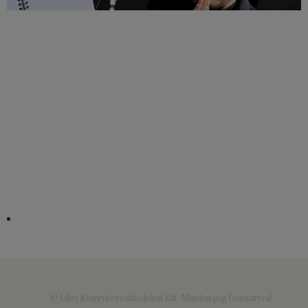
© Libri Könyvkereskedelmi Kft. Minden jog fenntartva!