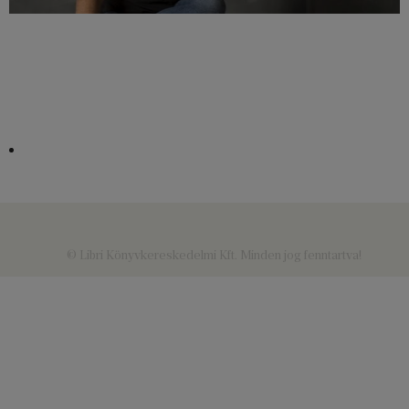
© Libri Könyvkereskedelmi Kft. Minden jog fenntartva!