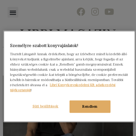
Személyre szabott könyvajánlatok!
Könyvektől az olvasókig
Tisztelt Látogató! Annak érdekében, hogy az ízléséhez minél közelebb álló
könyveket tudjunk a figyelmébe ajánlani, arra kérjük, hogy fogadja el az
ehhez szükséges cookie-kat a „Rendben” gomb megnyomásával. Ennek
hiányában weboldalunk csak a weboldal használata szempontjából
legszükségesebb cookie-kat telepíti a böngészőjébe, de cookie-preferenciáit
később is bármikor módosíthatja a Sütibeállítások menüpontban. További
részletekért olvassa el a
Libri Könyvkereskedelmi Kft. adatkezelési
tájékoztatóját
!
Süti beállítások
Rendben