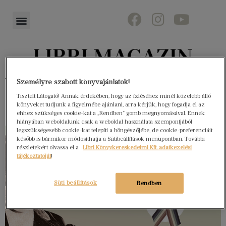
Könyvektől az olvasókig
Személyre szabott könyvajánlatok!
Tisztelt Látogató! Annak érdekében, hogy az ízléséhez minél közelebb álló
könyveket tudjunk a figyelmébe ajánlani, arra kérjük, hogy fogadja el az
ehhez szükséges cookie-kat a „Rendben” gomb megnyomásával. Ennek
hiányában weboldalunk csak a weboldal használata szempontjából
legszükségesebb cookie-kat telepíti a böngészőjébe, de cookie-preferenciáit
később is bármikor módosíthatja a Sütibeállítások menüpontban. További
részletekért olvassa el a
Libri Könyvkereskedelmi Kft. adatkezelési
tájékoztatóját
!
Süti beállítások
Rendben