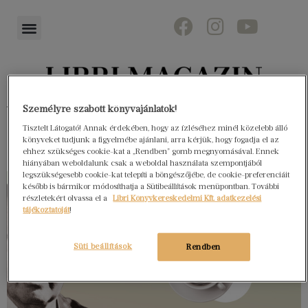
Könyvektől az olvasókig
Személyre szabott könyvajánlatok!
Tisztelt Látogató! Annak érdekében, hogy az ízléséhez minél közelebb álló
könyveket tudjunk a figyelmébe ajánlani, arra kérjük, hogy fogadja el az
ehhez szükséges cookie-kat a „Rendben” gomb megnyomásával. Ennek
hiányában weboldalunk csak a weboldal használata szempontjából
legszükségesebb cookie-kat telepíti a böngészőjébe, de cookie-preferenciáit
később is bármikor módosíthatja a Sütibeállítások menüpontban. További
részletekért olvassa el a
Libri Könyvkereskedelmi Kft. adatkezelési
tájékoztatóját
!
Süti beállítások
Rendben