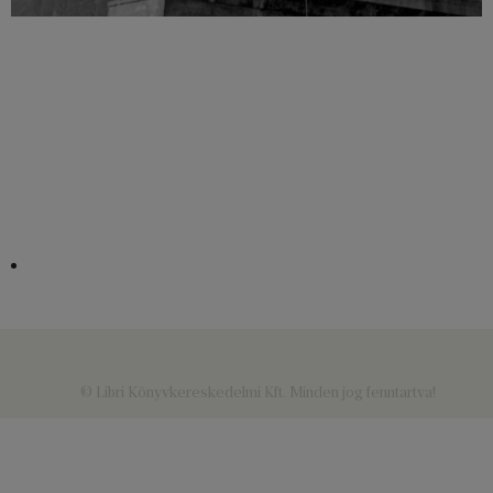
© Libri Könyvkereskedelmi Kft. Minden jog fenntartva!