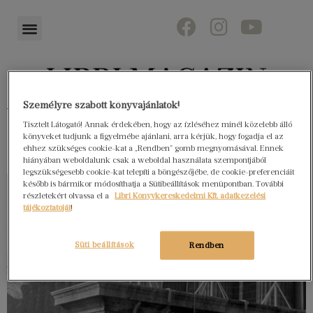
Személyre szabott könyvajánlatok!
Könyvektől az olvasókig
Tisztelt Látogató! Annak érdekében, hogy az ízléséhez minél közelebb álló
könyveket tudjunk a figyelmébe ajánlani, arra kérjük, hogy fogadja el az
ehhez szükséges cookie-kat a „Rendben” gomb megnyomásával. Ennek
hiányában weboldalunk csak a weboldal használata szempontjából
legszükségesebb cookie-kat telepíti a böngészőjébe, de cookie-preferenciáit
később is bármikor módosíthatja a Sütibeállítások menüpontban. További
részletekért olvassa el a
Libri Könyvkereskedelmi Kft. adatkezelési
tájékoztatóját
!
Süti beállítások
Rendben