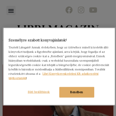
Könyvektől az olvasókig
Személyre szabott könyvajánlatok!
Tisztelt Látogató! Annak érdekében, hogy az ízléséhez minél közelebb álló
könyveket tudjunk a figyelmébe ajánlani, arra kérjük, hogy fogadja el az
ehhez szükséges cookie-kat a „Rendben” gomb megnyomásával. Ennek
hiányában weboldalunk csak a weboldal használata szempontjából
legszükségesebb cookie-kat telepíti a böngészőjébe, de cookie-preferenciáit
később is bármikor módosíthatja a Sütibeállítások menüpontban. További
részletekért olvassa el a
Libri Könyvkereskedelmi Kft. adatkezelési
tájékoztatóját
!
Süti beállítások
Rendben