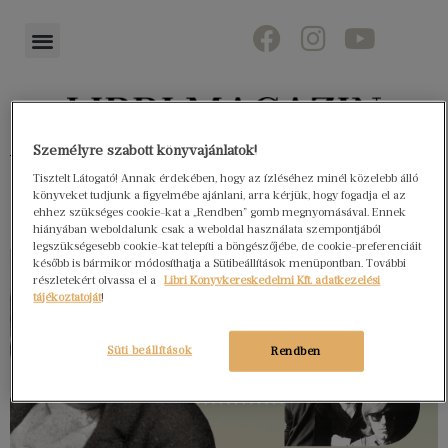
Személyre szabott könyvajánlatok!
Könyvektől az olvasókig
Tisztelt Látogató! Annak érdekében, hogy az ízléséhez minél közelebb álló
könyveket tudjunk a figyelmébe ajánlani, arra kérjük, hogy fogadja el az
ehhez szükséges cookie-kat a „Rendben” gomb megnyomásával. Ennek
hiányában weboldalunk csak a weboldal használata szempontjából
legszükségesebb cookie-kat telepíti a böngészőjébe, de cookie-preferenciáit
később is bármikor módosíthatja a Sütibeállítások menüpontban. További
részletekért olvassa el a
Libri Könyvkereskedelmi Kft. adatkezelési
tájékoztatóját
!
Süti beállítások
Rendben