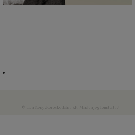
© Libri Könyvkereskedelmi Kft. Minden jog fenntartva!