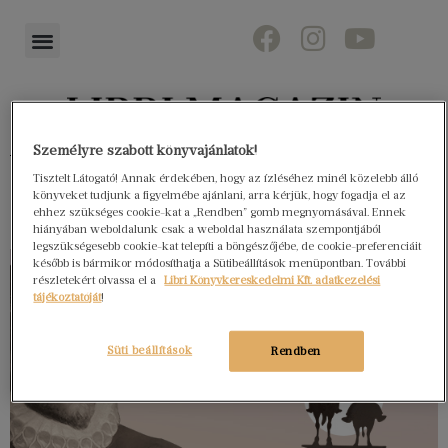
Személyre szabott könyvajánlatok!
Könyvektől az olvasókig
Tisztelt Látogató! Annak érdekében, hogy az ízléséhez minél közelebb álló
könyveket tudjunk a figyelmébe ajánlani, arra kérjük, hogy fogadja el az
ehhez szükséges cookie-kat a „Rendben” gomb megnyomásával. Ennek
hiányában weboldalunk csak a weboldal használata szempontjából
legszükségesebb cookie-kat telepíti a böngészőjébe, de cookie-preferenciáit
később is bármikor módosíthatja a Sütibeállítások menüpontban. További
részletekért olvassa el a
Libri Könyvkereskedelmi Kft. adatkezelési
tájékoztatóját
!
Süti beállítások
Rendben