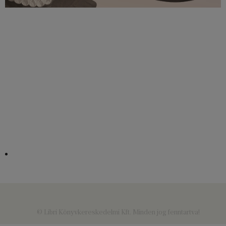
© Libri Könyvkereskedelmi Kft. Minden jog fenntartva!