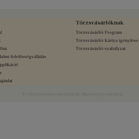
Törzsvásárlóknak
l
Törzsvásárlói Program
k
Törzsvásárlói Kártya igénylése
Mini
Törzsvásárlói szabályzat
almi felelősségvállalás
applikáció
r
jánlat
© Libri Könyvkereskedelmi Kft. Minden jog fenntartva!