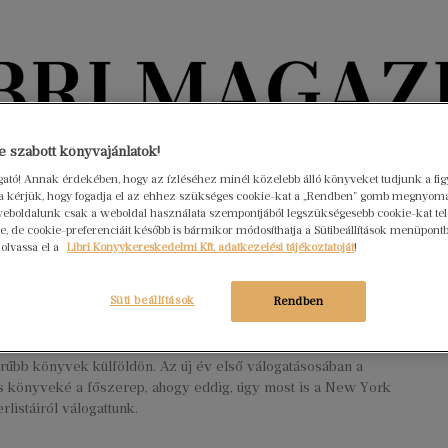
Könyvektől az olvasókig
 szabott könyvajánlatok!
ogató! Annak érdekében, hogy az ízléséhez minél közelebb álló könyveket tudjunk a fi
rra kérjük, hogy fogadja el az ehhez szükséges cookie-kat a „Rendben” gomb megnyom
nyvek
Interjúk
Beleolvasó
A hónap könyvei
HÍREK
eboldalunk csak a weboldal használata szempontjából legszükségesebb cookie-kat tele
, de cookie-preferenciáit később is bármikor módosíthatja a Sütibeállítások menüpont
 olvassa el a
Libri Könyvkereskedelmi Kft. adatkezelési tájékoztatóját
!
 New York Times legújabb
llerei
Süti beállítások
Rendben
r 6.
Nincs hozzászólás
agazin 2023-ban is figyelemmel fogja kísérni, hogy melyek
rűbb könyvek külföldön. Az új év első válogatásosában a
s könyveké a főszerep, ahogy eddig, úgy most is a New York
rlistáiról válogattunk.