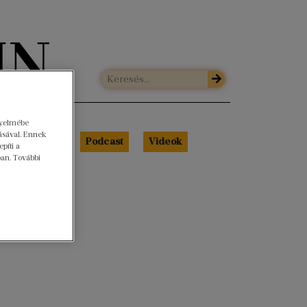
gyelmébe
ásával. Ennek
Libri Portré
Podcast
Videók
píti a
ban. További