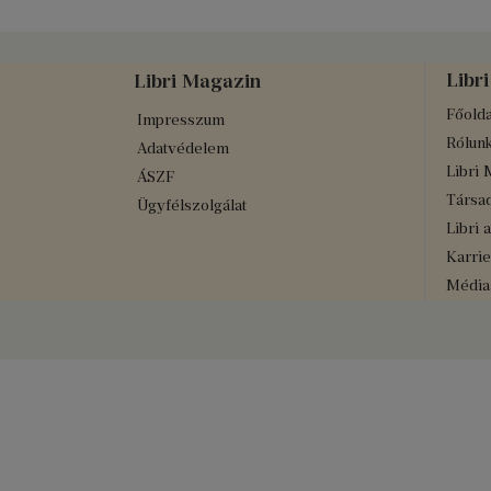
Libri
Libri Magazin
Főolda
Impresszum
Rólun
Adatvédelem
Libri 
ÁSZF
Társad
Ügyfélszolgálat
Libri 
Karrie
Médiaa