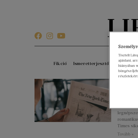
Személyre
Tisztelt Lát
ajánlani, a
Fikció
Ismeretterjesztő
Gyerekkö
hiányában w
böngészőjébe
részletekért
Íme a
bestse
2023. januá
A Libri M
legnépsze
romantiku
Times sike
Tovább »