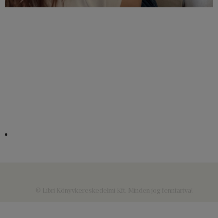
© Libri Könyvkereskedelmi Kft. Minden jog fenntartva!