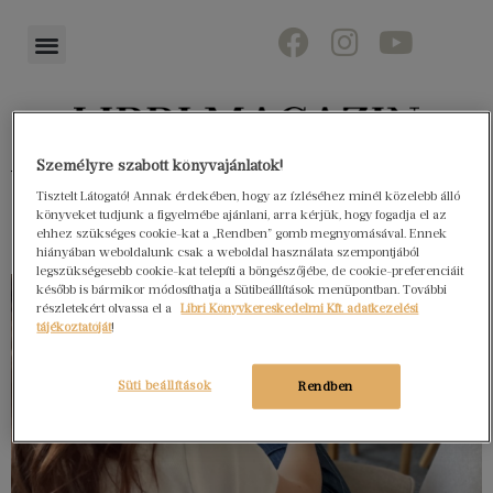
Személyre szabott könyvajánlatok!
Könyvektől az olvasókig
Tisztelt Látogató! Annak érdekében, hogy az ízléséhez minél közelebb álló
könyveket tudjunk a figyelmébe ajánlani, arra kérjük, hogy fogadja el az
ehhez szükséges cookie-kat a „Rendben” gomb megnyomásával. Ennek
hiányában weboldalunk csak a weboldal használata szempontjából
legszükségesebb cookie-kat telepíti a böngészőjébe, de cookie-preferenciáit
később is bármikor módosíthatja a Sütibeállítások menüpontban. További
részletekért olvassa el a
Libri Könyvkereskedelmi Kft. adatkezelési
tájékoztatóját
!
Süti beállítások
Rendben