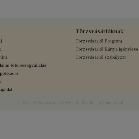
Törzsvásárlóknak
l
Törzsvásárlói Program
k
Törzsvásárlói Kártya igénylése
Mini
Törzsvásárlói szabályzat
almi felelősségvállalás
applikáció
r
jánlat
© Libri Könyvkereskedelmi Kft. Minden jog fenntartva!