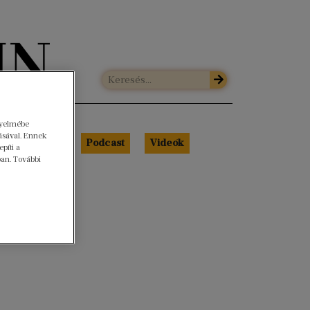
gyelmébe
ásával. Ennek
Libri Portré
Podcast
Videók
píti a
ban. További