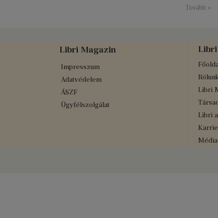
Tovább »
Libri
Libri Magazin
Főolda
Impresszum
Rólun
Adatvédelem
Libri 
ÁSZF
Társad
Ügyfélszolgálat
Libri 
Karrie
Médiaa