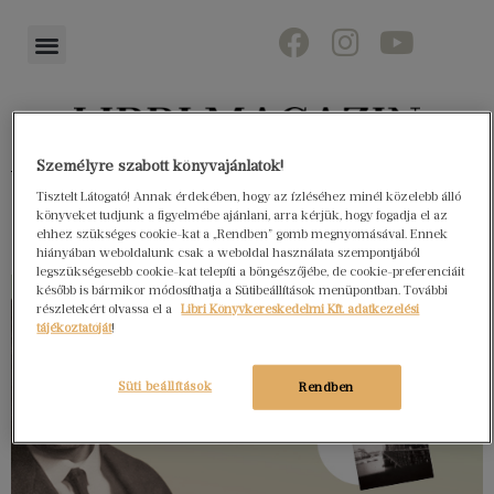
Személyre szabott könyvajánlatok!
Könyvektől az olvasókig
Tisztelt Látogató! Annak érdekében, hogy az ízléséhez minél közelebb álló
könyveket tudjunk a figyelmébe ajánlani, arra kérjük, hogy fogadja el az
ehhez szükséges cookie-kat a „Rendben” gomb megnyomásával. Ennek
hiányában weboldalunk csak a weboldal használata szempontjából
legszükségesebb cookie-kat telepíti a böngészőjébe, de cookie-preferenciáit
később is bármikor módosíthatja a Sütibeállítások menüpontban. További
részletekért olvassa el a
Libri Könyvkereskedelmi Kft. adatkezelési
tájékoztatóját
!
Süti beállítások
Rendben