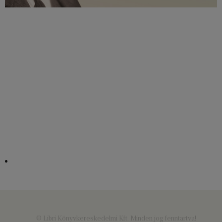
© Libri Könyvkereskedelmi Kft. Minden jog fenntartva!