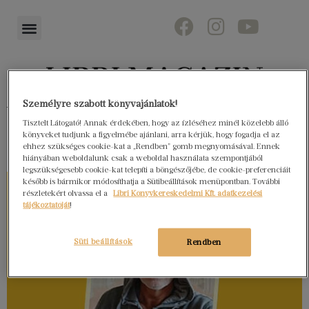
Személyre szabott könyvajánlatok!
Könyvektől az olvasókig
Tisztelt Látogató! Annak érdekében, hogy az ízléséhez minél közelebb álló
könyveket tudjunk a figyelmébe ajánlani, arra kérjük, hogy fogadja el az
ehhez szükséges cookie-kat a „Rendben” gomb megnyomásával. Ennek
hiányában weboldalunk csak a weboldal használata szempontjából
legszükségesebb cookie-kat telepíti a böngészőjébe, de cookie-preferenciáit
később is bármikor módosíthatja a Sütibeállítások menüpontban. További
részletekért olvassa el a
Libri Könyvkereskedelmi Kft. adatkezelési
tájékoztatóját
!
Süti beállítások
Rendben