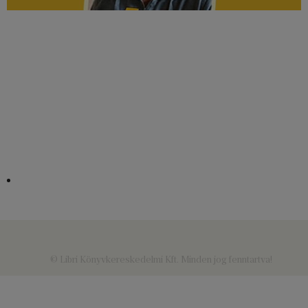
© Libri Könyvkereskedelmi Kft. Minden jog fenntartva!