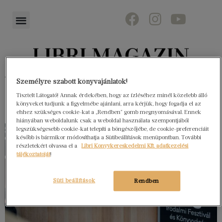
Könyvektől az olvasókig
Személyre szabott könyvajánlatok!
Tisztelt Látogató! Annak érdekében, hogy az ízléséhez minél közelebb álló
könyveket tudjunk a figyelmébe ajánlani, arra kérjük, hogy fogadja el az
ehhez szükséges cookie-kat a „Rendben” gomb megnyomásával. Ennek
hiányában weboldalunk csak a weboldal használata szempontjából
legszükségesebb cookie-kat telepíti a böngészőjébe, de cookie-preferenciáit
később is bármikor módosíthatja a Sütibeállítások menüpontban. További
részletekért olvassa el a
Libri Könyvkereskedelmi Kft. adatkezelési
tájékoztatóját
!
Süti beállítások
Rendben