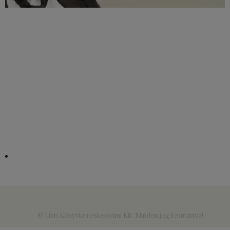
© Libri Könyvkereskedelmi Kft. Minden jog fenntartva!