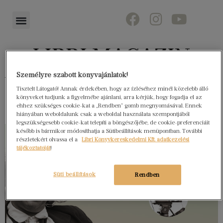
Személyre szabott könyvajánlatok!
Könyvektől az olvasókig
Tisztelt Látogató! Annak érdekében, hogy az ízléséhez minél közelebb álló
könyveket tudjunk a figyelmébe ajánlani, arra kérjük, hogy fogadja el az
ehhez szükséges cookie-kat a „Rendben” gomb megnyomásával. Ennek
hiányában weboldalunk csak a weboldal használata szempontjából
legszükségesebb cookie-kat telepíti a böngészőjébe, de cookie-preferenciáit
később is bármikor módosíthatja a Sütibeállítások menüpontban. További
részletekért olvassa el a
Libri Könyvkereskedelmi Kft. adatkezelési
tájékoztatóját
!
Süti beállítások
Rendben