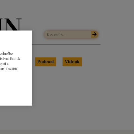
gyelmébe
ásával. Ennek
Libri Portré
Podcast
Videók
píti a
ban. További