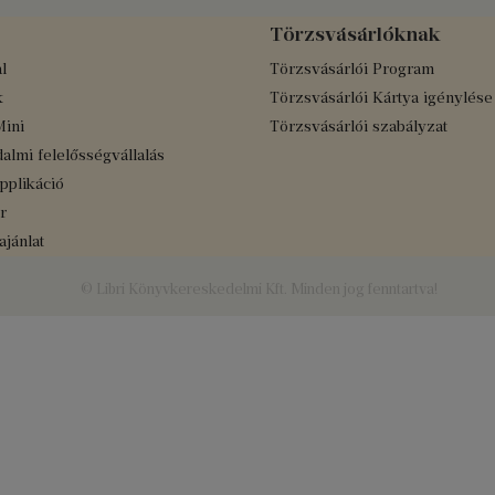
Törzsvásárlóknak
l
Törzsvásárlói Program
k
Törzsvásárlói Kártya igénylése
Mini
Törzsvásárlói szabályzat
almi felelősségvállalás
applikáció
r
jánlat
© Libri Könyvkereskedelmi Kft. Minden jog fenntartva!