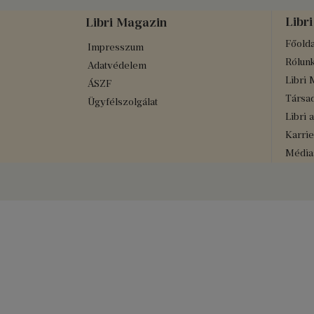
Libri
Libri Magazin
Főolda
Impresszum
Rólun
Adatvédelem
Libri 
ÁSZF
Társad
Ügyfélszolgálat
Libri 
Karrie
Médiaa