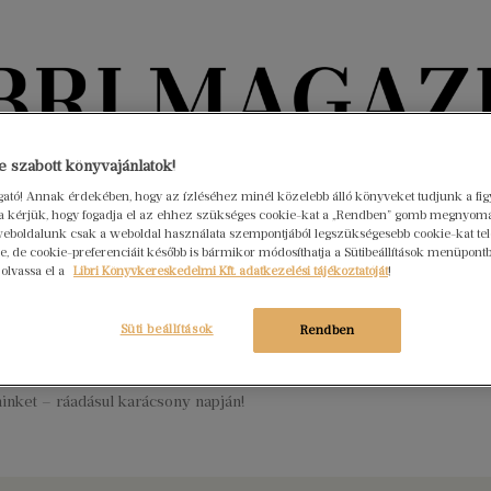
Könyvektől az olvasókig
 szabott könyvajánlatok!
ogató! Annak érdekében, hogy az ízléséhez minél közelebb álló könyveket tudjunk a fi
rra kérjük, hogy fogadja el az ehhez szükséges cookie-kat a „Rendben” gomb megnyom
nyvek
Interjúk
Beleolvasó
A hónap könyvei
HÍREK
eboldalunk csak a weboldal használata szempontjából legszükségesebb cookie-kat tele
, de cookie-preferenciáit később is bármikor módosíthatja a Sütibeállítások menüpont
 olvassa el a
Libri Könyvkereskedelmi Kft. adatkezelési tájékoztatóját
!
őre megjósolta a náci pusztítást –
 Carson Görbe keresztje
Süti beállítások
Rendben
s 8.
Nincs hozzászólás
on regénye, a Görbe kereszt egy kedves, hegyvidéki bajor faluba
inket – ráadásul karácsony napján!