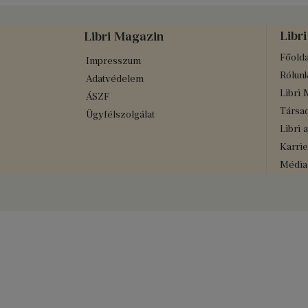
Libri
Libri Magazin
Főolda
Impresszum
Rólun
Adatvédelem
Libri 
ÁSZF
Társad
Ügyfélszolgálat
Libri 
Karrie
Médiaa