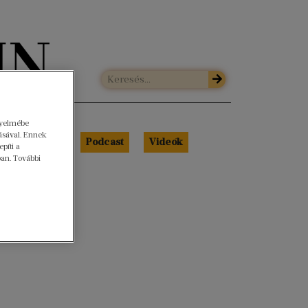
gyelmébe
ásával. Ennek
Libri Portré
Podcast
Videók
píti a
ban. További