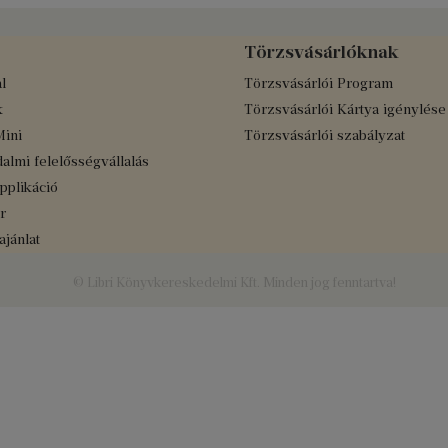
Törzsvásárlóknak
l
Törzsvásárlói Program
k
Törzsvásárlói Kártya igénylése
Mini
Törzsvásárlói szabályzat
almi felelősségvállalás
applikáció
r
jánlat
© Libri Könyvkereskedelmi Kft. Minden jog fenntartva!