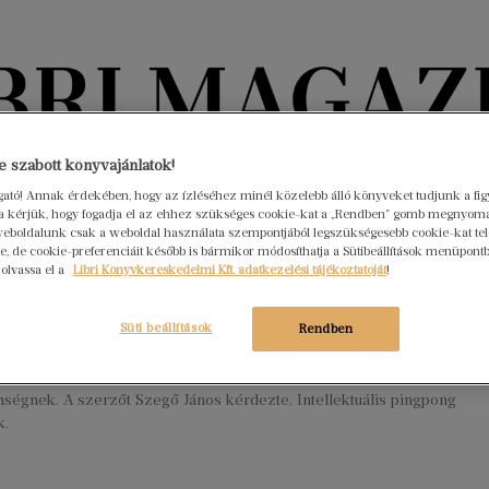
Könyvektől az olvasókig
 szabott könyvajánlatok!
ogató! Annak érdekében, hogy az ízléséhez minél közelebb álló könyveket tudjunk a fi
rra kérjük, hogy fogadja el az ehhez szükséges cookie-kat a „Rendben” gomb megnyom
nyvek
Interjúk
Beleolvasó
A hónap könyvei
HÍREK
eboldalunk csak a weboldal használata szempontjából legszükségesebb cookie-kat tele
, de cookie-preferenciáit később is bármikor módosíthatja a Sütibeállítások menüpont
 olvassa el a
Libri Könyvkereskedelmi Kft. adatkezelési tájékoztatóját
!
etek a Margóról – Ez egy nagyon
s, szomorú könyv. Vagy nem?
Süti beállítások
Rendben
er 31.
Nincs hozzászólás
Garaczi László Weszteg című könyvét is bemutatták a
ségnek. A szerzőt Szegő János kérdezte. Intellektuális pingpong
k.