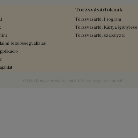
Törzsvásárlóknak
l
Törzsvásárlói Program
k
Törzsvásárlói Kártya igénylése
Mini
Törzsvásárlói szabályzat
almi felelősségvállalás
applikáció
r
jánlat
© Libri Könyvkereskedelmi Kft. Minden jog fenntartva!