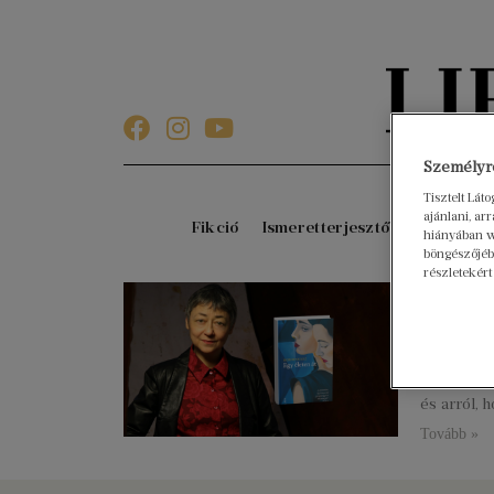
Személyre
Tisztelt Lát
ajánlani, a
Fikció
Ismeretterjesztő
Gyerekkö
hiányában w
böngészőjébe
részletekért
Az el
csupá
2025. januá
Az Egy éle
és arról, 
Tovább »