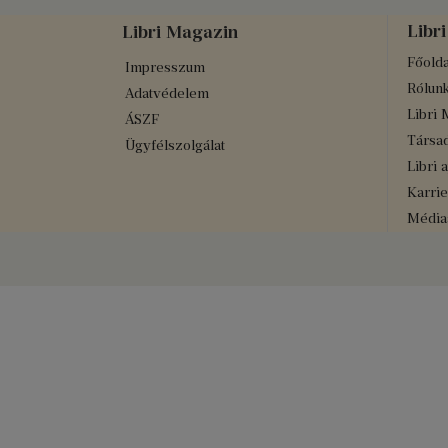
Libri
Libri Magazin
Főolda
Impresszum
Rólun
Adatvédelem
Libri 
ÁSZF
Társad
Ügyfélszolgálat
Libri 
Karrie
Médiaa