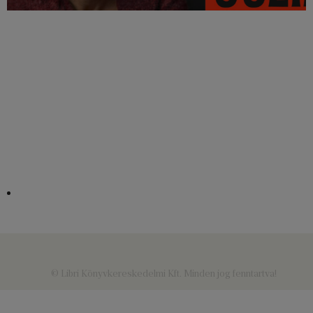
© Libri Könyvkereskedelmi Kft. Minden jog fenntartva!