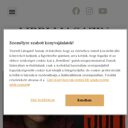
Személyre szabott könyvajánlatok!
Könyvektől az olvasókig
Tisztelt Látogató! Annak érdekében, hogy az ízléséhez minél közelebb álló
könyveket tudjunk a figyelmébe ajánlani, arra kérjük, hogy fogadja el az
ehhez szükséges cookie-kat a „Rendben” gomb megnyomásával. Ennek
hiányában weboldalunk csak a weboldal használata szempontjából
legszükségesebb cookie-kat telepíti a böngészőjébe, de cookie-preferenciáit
később is bármikor módosíthatja a Sütibeállítások menüpontban. További
részletekért olvassa el a
Libri Könyvkereskedelmi Kft. adatkezelési
tájékoztatóját
!
Süti beállítások
Rendben