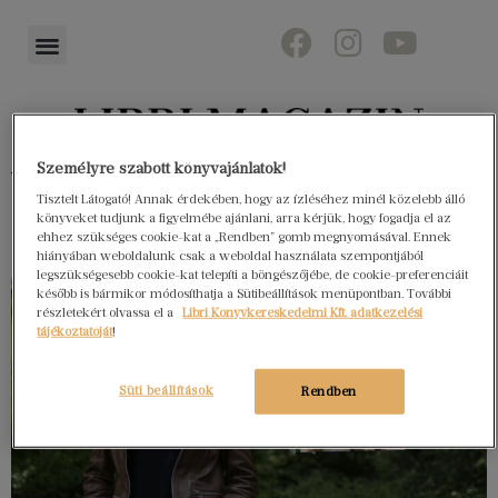
Személyre szabott könyvajánlatok!
Könyvektől az olvasókig
Tisztelt Látogató! Annak érdekében, hogy az ízléséhez minél közelebb álló
könyveket tudjunk a figyelmébe ajánlani, arra kérjük, hogy fogadja el az
ehhez szükséges cookie-kat a „Rendben” gomb megnyomásával. Ennek
hiányában weboldalunk csak a weboldal használata szempontjából
legszükségesebb cookie-kat telepíti a böngészőjébe, de cookie-preferenciáit
később is bármikor módosíthatja a Sütibeállítások menüpontban. További
részletekért olvassa el a
Libri Könyvkereskedelmi Kft. adatkezelési
tájékoztatóját
!
Süti beállítások
Rendben