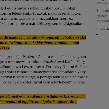
2026. júl
elett és bizonyos szubkultúrákon kívül – jókat
Te is a
tómiai felépítésüknél, agyuk működésénél fogva
eposzát?
m árt néha tudatosítani magunkban, hogy ez
mélyebb
özépkorban, de a már a lényegesen felvilágosultabb
Tovább ol
, de mindannyian úttörők: van, aki tehetős szülei
rmével kikaparva, de létrehoztak valamit, ami
et is.
 képviselője, Madzsar Alice, a csupa férfi közegben
got a
irodalom részévé tevő Kaffka Margit
mainstream
uvallatot hozó Lesznai Anna, Ferenczy Noémi és Undi
Olga sorsa ráadásul valamelyest összefonódott. Vagy
rokonai is voltak, vagy a pezsgő budapesti értelmiség
ő, akinek alkotásvágyát sem a történelem viharai,
netét, mint egy izgalmas, fordulatos kisregényt –
 dilemmákkal együtt, amelyektől egyszeriben