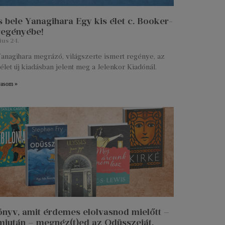
 bele Yanagihara Egy kis élet c. Booker-
 regényébe!
ius 24.
anagihara megrázó, világszerte ismert regénye, az
élet új kiadásban jelent meg a Jelenkor Kiadónál.
vasom »
önyv, amit érdemes elolvasnod mielőtt –
miután – megnéz(t)ed az Odüsszeiát.