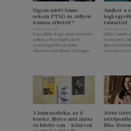
Ugyan miért lenne
Amikor a s
nekem PTSD-m, milyen
legkegyetl
trauma érhetett?
rabtartód
2026. június 25.
2026. június 22.
Képzeljünk el egy olyan történetet,
Giulia Caminito 
amiben a főszereplő a kerti
torokszorító, 
szemétégetőben próbálta
hipochondriáró
elhamvasztani elhunyt édesapját.
zavarokról és 
A bányászbéka, az ő
Jézus törté
feneke, illetve ami alatta
nézőpontbó
és felette van – könyvek
Rita: Beto