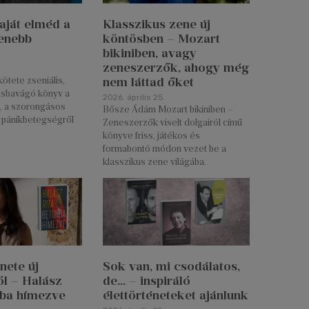
aját elméd a
Klasszikus zene új
enebb
köntösben – Mozart
bikiniben, avagy
zeneszerzők, ahogy még
nem láttad őket
kötete zseniális,
húsbavágó könyv a
2026. április 25.
l, a szorongásos
Bősze Ádám Mozart bikiniben –
a pánikbetegségről
Zeneszerzők viselt dolgairól című
könyve friss, játékos és
formabontó módon vezet be a
klasszikus zene világába.
nete új
Sok van, mi csodálatos,
l – Halász
de… – inspiráló
nba hímezve
élettörténeteket ajánlunk