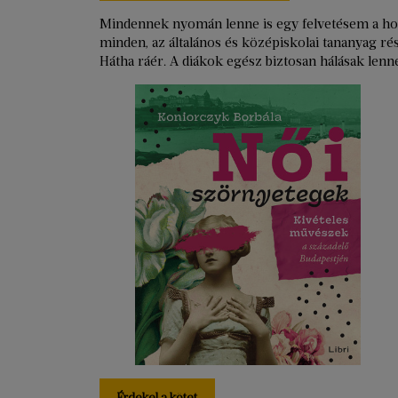
Mindennek nyomán lenne is egy felvetésem a hon
minden, az általános és középiskolai tananyag ré
Hátha ráér. A diákok egész biztosan hálásak lenn
Érdekel a kötet