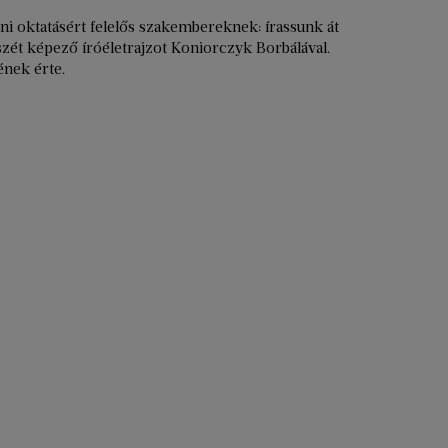
i oktatásért felelős szakembereknek: írassunk át
szét képező íróéletrajzot Koniorczyk Borbálával.
ének érte.