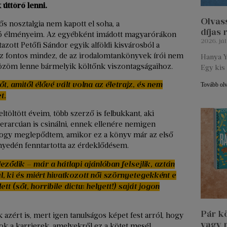
 úttörő lenni.
Olvass
ős nosztalgia nem kapott el soha, a
díjas
jó élményeim. Az egyébként imádott magyarórákon
2026. júl
tazott Petőfi Sándor egyik alföldi kisvárosból a
 fontos mindez, de az irodalomtankönyvek írói nem
Hanya Y
közöm lenne bármelyik költőnk viszontagságaihoz.
Egy kis 
t, amitől élővé vált volna az életrajz, és nem
Tovább ol
t.
töltött éveim, több szerző is felbukkant, aki
erarcúan is csinálni, ennek ellenére nemigen
hogy meglepődtem, amikor ez a könyv már az első
nyedén fenntartotta az érdeklődésem.
ződik – már a hátlapi ajánlóban felsejlik, aztán
l, ki és miért hivatkozott női szörnyetegekként e
t (sőt, horribile dictu: helyett!) saját jogon
Pár k
azért is, mert igen tanulságos képet fest arról, hogy
vagy 
k a karrierek, amelyekről ez a kötet mesél.