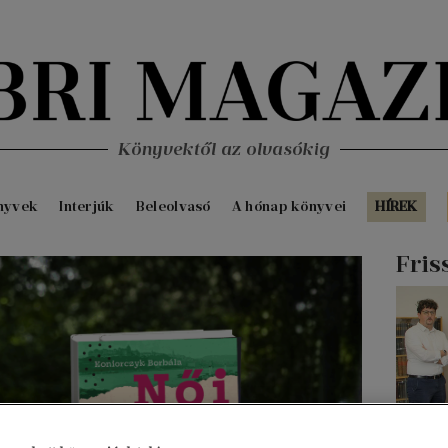
Könyvektől az olvasókig
nyvek
Interjúk
Beleolvasó
A hónap könyvei
HÍREK
Fris