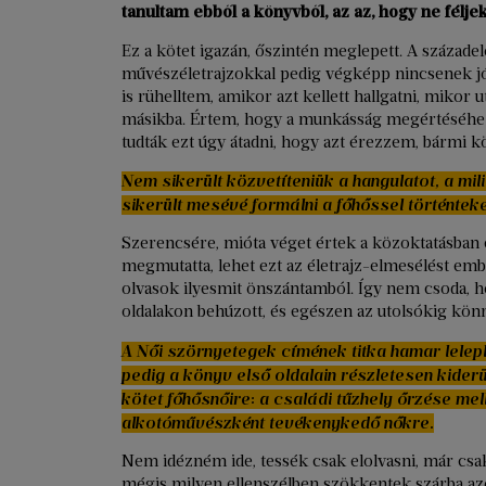
tanultam ebből a könyvből, az az, hogy ne féljek
Ez a kötet igazán, őszintén meglepett. A századel
művészéletrajzokkal pedig végképp nincsenek 
is rühelltem, amikor azt kellett hallgatni, mikor u
másikba. Értem, hogy a munkásság megértéséhez
tudták ezt úgy átadni, hogy azt érezzem, bármi 
Nem sikerült közvetíteniük a hangulatot, a miliő
sikerült mesévé formálni a főhőssel történteke
Szerencsére, mióta véget értek a közoktatásban el
megmutatta, lehet ezt az életrajz-elmesélést emb
olvasok ilyesmit önszántamból. Így nem csoda, 
oldalakon behúzott, és egészen az utolsókig kön
A Női szörnyetegek címének titka hamar leleple
pedig a könyv első oldalain részletesen kiderü
kötet főhősnőire: a családi tűzhely őrzése mellet
alkotóművészként tevékenykedő nőkre.
Nem idézném ide, tessék csak elolvasni, már csak 
mégis milyen ellenszélben szökkentek szárba azo