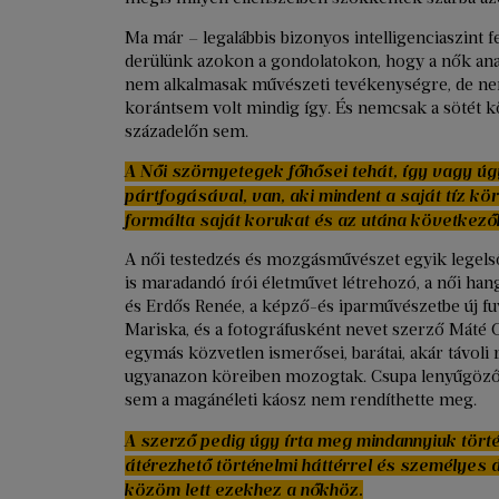
Ma már – legalábbis bizonyos intelligenciaszint f
derülünk azokon a gondolatokon, hogy a nők ana
nem alkalmasak művészeti tevékenységre, de ne
korántsem volt mindig így. És nemcsak a sötét k
századelőn sem.
A Női szörnyetegek főhősei tehát, így vagy úgy
pártfogásával, van, aki mindent a saját tíz kö
formálta saját korukat és az utána következők
A női testedzés és mozgásművészet egyik legelső
is maradandó írói életművet létrehozó, a női han
és Erdős Renée, a képző-és iparművészetbe új f
Mariska, és a fotográfusként nevet szerző Máté 
egymás közvetlen ismerősei, barátai, akár távoli 
ugyanazon köreiben mozogtak. Csupa lenyűgöző n
sem a magánéleti káosz nem rendíthette meg.
A szerző pedig úgy írta meg mindannyiuk törté
átérezhető történelmi háttérrel és személyes
közöm lett ezekhez a nőkhöz.