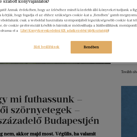
 szabott könyvajánlatok!
ogató! Annak érdekében, hogy az ízléséhez minél közelebb álló könyveket tudjunk a fi
Hogya
rra kérjük, hogy fogadja el az ehhez szükséges cookie-kat a „Rendben” gomb megnyom
ember
eboldalunk csak a weboldal használata szempontjából legszükségesebb cookie-kat tele
, de cookie-preferenciáit később is bármikor módosíthatja a Sütibeállítások menüpont
Libri
 olvassa el a
Libri Könyvkereskedelmi Kft. adatkezelési tájékoztatóját
!
2026. júl
Egy erő
Süti beállítások
Rendben
nem elé
szerkes
menedz
Tovább ol
gy mi futhassunk –
ői szörnyetegek –
századelő Budapestjén
g nem, akkor majd most. Végülis, ha valamit