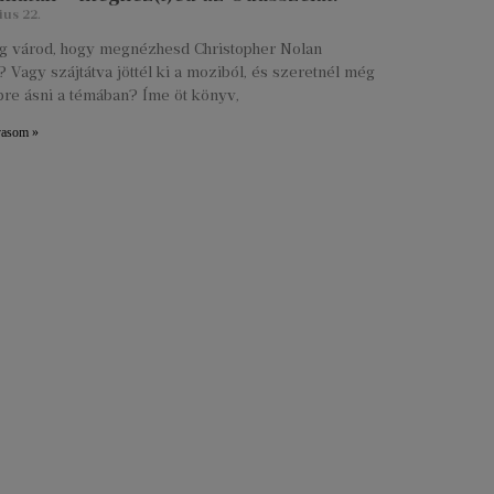
ius 22.
lig várod, hogy megnézhesd Christopher Nolan
 Vagy szájtátva jöttél ki a moziból, és szeretnél még
re ásni a témában? Íme öt könyv,
vasom »