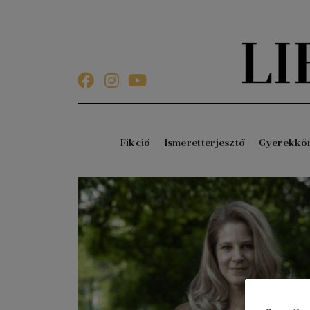
Fikció
Ismeretterjesztő
Gyerekkö