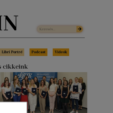
Libri Portré
Podcast
Videók
s cikkeink