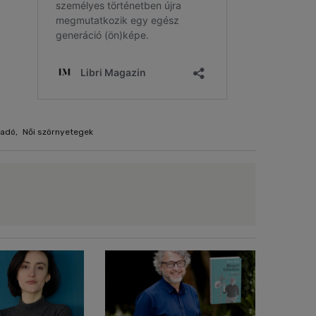
Kiadó
,
Női szörnyetegek