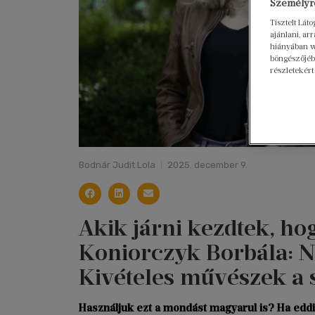
Személyre
Tisztelt Lát
ajánlani, a
hiányában w
böngészőjébe
részletekért
Bodnár Judit Lola
2025. december 9.
Akik járni kezdtek, ho
Koniorczyk Borbála: N
Kivételes művészek a 
Használjuk ezt a mondást magyarul is? Ha eddi