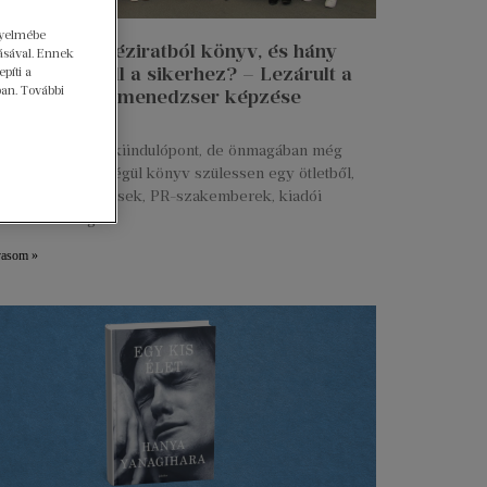
gyelmébe
n lesz egy kéziratból könyv, és hány
ásával. Ennek
 munkája kell a sikerhez? – Lezárult a
píti a
ban. További
 Talent kiadói menedzser képzése
ius 27.
s kézirat már jó kiindulópont, de önmagában még
g. Ahhoz, hogy végül könyv szülessen egy ötletből,
ztők, marketingesek, PR-szakemberek, kiadói
serek és még
vasom »