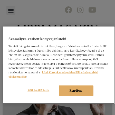
Személyre szabott könyvajánlatok!
Könyvektől az olvasókig
Tisztelt Látogató! Annak érdekében, hogy az ízléséhez minél közelebb álló
könyveket tudjunk a figyelmébe ajánlani, arra kérjük, hogy fogadja el az
ehhez szükséges cookie-kat a „Rendben” gomb megnyomásával. Ennek
hiányában weboldalunk csak a weboldal használata szempontjából
legszükségesebb cookie-kat telepíti a böngészőjébe, de cookie-preferenciáit
később is bármikor módosíthatja a Sütibeállítások menüpontban. További
részletekért olvassa el a
Libri Könyvkereskedelmi Kft. adatkezelési
tájékoztatóját
!
Süti beállítások
Rendben