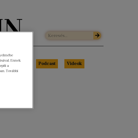
gyelmébe
ásával. Ennek
Libri Portré
Podcast
Videók
píti a
ban. További