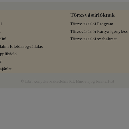
Törzsvásárlóknak
l
Törzsvásárlói Program
k
Törzsvásárlói Kártya igénylése
Mini
Törzsvásárlói szabályzat
almi felelősségvállalás
applikáció
r
jánlat
© Libri Könyvkereskedelmi Kft. Minden jog fenntartva!