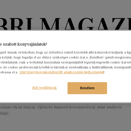
Könyvektől az olvasókig
 szabott könyvajánlatok!
ogató! Annak érdekében, hogy az ízléséhez minél közelebb álló könyveket tudjunk a fi
rra kérjük, hogy fogadja el az ehhez szükséges cookie-kat a „Rendben” gomb megnyom
nyvek
Interjúk
Beleolvasó
A hónap könyvei
HÍREK
eboldalunk csak a weboldal használata szempontjából legszükségesebb cookie-kat tele
, de cookie-preferenciáit később is bármikor módosíthatja a Sütibeállítások menüpont
 olvassa el a
Libri Könyvkereskedelmi Kft. adatkezelési tájékoztatóját
!
 hősét börtönbe zárják, és nem érti –
ó Oleg Navalnij könyvéhez
Süti beállítások
Rendben
ius 2.
Nincs hozzászólás
aplóknak régre visszanyúló hagyománya van, de még egyszer
koztam olyan fanyar, éjfekete humorú beszámolóval, mint amilyen
nijé.