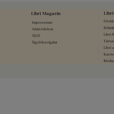
Libri
Libri Magazin
Főolda
Impresszum
Rólun
Adatvédelem
Libri 
ÁSZF
Társad
Ügyfélszolgálat
Libri 
Karrie
Médiaa