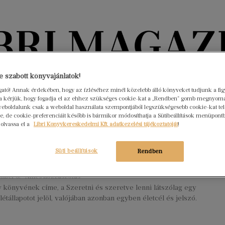
Könyvektől az olvasókig
 szabott könyvajánlatok!
ogató! Annak érdekében, hogy az ízléséhez minél közelebb álló könyveket tudjunk a fi
rra kérjük, hogy fogadja el az ehhez szükséges cookie-kat a „Rendben” gomb megnyom
nyvek
Interjúk
Beleolvasó
A hónap könyvei
HÍREK
eboldalunk csak a weboldal használata szempontjából legszükségesebb cookie-kat tele
, de cookie-preferenciáit később is bármikor módosíthatja a Sütibeállítások menüpont
 olvassa el a
Libri Könyvkereskedelmi Kft. adatkezelési tájékoztatóját
!
 megtartása azok számára sem
ű, akik arra születtek, hogy hitet
Süti beállítások
Rendben
nak másoknak
mber 5.
Nincs hozzászólás
 könyvének címe, a Szeretni és szeretve lenni látszólag egy
étállapotot jelöl, valójában azonban egyben életcél és jelszó.