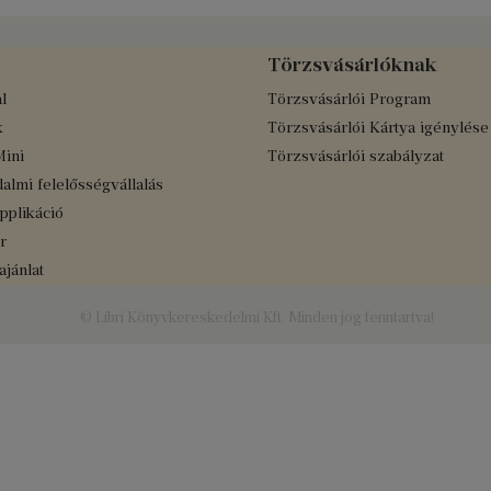
Törzsvásárlóknak
l
Törzsvásárlói Program
k
Törzsvásárlói Kártya igénylése
Mini
Törzsvásárlói szabályzat
almi felelősségvállalás
applikáció
r
jánlat
© Libri Könyvkereskedelmi Kft. Minden jog fenntartva!