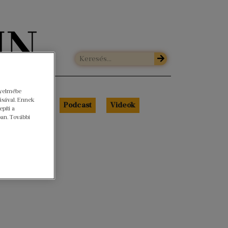
gyelmébe
ásával. Ennek
Libri Portré
Podcast
Videók
píti a
ban. További