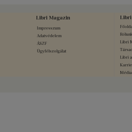
Libri
Libri Magazin
Főolda
Impresszum
Rólun
Adatvédelem
Libri 
ÁSZF
Társad
Ügyfélszolgálat
Libri 
Karrie
Médiaa