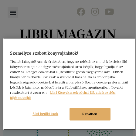
Könyvektől az olvasókig
Személyre szabott könyvajánlatok!
Tisztelt Látogató! Annak érdekében, hogy az ízléséhez minél közelebb álló
könyveket tudjunk a figyelmébe ajánlani, arra kérjük, hogy fogadja el az
ehhez szükséges cookie-kat a „Rendben” gomb megnyomásával. Ennek
hiányában weboldalunk csak a weboldal használata szempontjából
legszükségesebb cookie-kat telepíti a böngészőjébe, de cookie-preferenciáit
később is bármikor módosíthatja a Sütibeállítások menüpontban. További
részletekért olvassa el a
Libri Könyvkereskedelmi Kft. adatkezelési
tájékoztatóját
!
Süti beállítások
Rendben