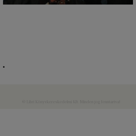
© Libri Könyvkereskedelmi Kft. Minden jog fenntartva!