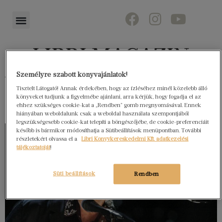
Személyre szabott könyvajánlatok!
Könyvektől az olvasókig
Tisztelt Látogató! Annak érdekében, hogy az ízléséhez minél közelebb álló
könyveket tudjunk a figyelmébe ajánlani, arra kérjük, hogy fogadja el az
ehhez szükséges cookie-kat a „Rendben” gomb megnyomásával. Ennek
hiányában weboldalunk csak a weboldal használata szempontjából
legszükségesebb cookie-kat telepíti a böngészőjébe, de cookie-preferenciáit
később is bármikor módosíthatja a Sütibeállítások menüpontban. További
részletekért olvassa el a
Libri Könyvkereskedelmi Kft. adatkezelési
tájékoztatóját
!
Süti beállítások
Rendben