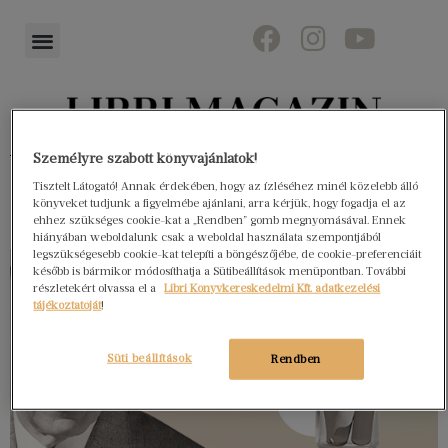
Könyvektől az olvasókig
Személyre szabott könyvajánlatok!
Tisztelt Látogató! Annak érdekében, hogy az ízléséhez minél közelebb álló
könyveket tudjunk a figyelmébe ajánlani, arra kérjük, hogy fogadja el az
ehhez szükséges cookie-kat a „Rendben” gomb megnyomásával. Ennek
hiányában weboldalunk csak a weboldal használata szempontjából
legszükségesebb cookie-kat telepíti a böngészőjébe, de cookie-preferenciáit
később is bármikor módosíthatja a Sütibeállítások menüpontban. További
részletekért olvassa el a
Libri Könyvkereskedelmi Kft. adatkezelési
tájékoztatóját
!
Süti beállítások
Rendben