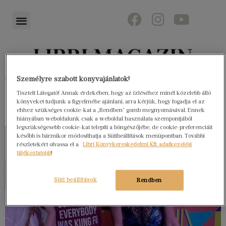
Könyvektől az olvasókig
Személyre szabott könyvajánlatok!
Tisztelt Látogató! Annak érdekében, hogy az ízléséhez minél közelebb álló
könyveket tudjunk a figyelmébe ajánlani, arra kérjük, hogy fogadja el az
ehhez szükséges cookie-kat a „Rendben” gomb megnyomásával. Ennek
hiányában weboldalunk csak a weboldal használata szempontjából
legszükségesebb cookie-kat telepíti a böngészőjébe, de cookie-preferenciáit
később is bármikor módosíthatja a Sütibeállítások menüpontban. További
részletekért olvassa el a
Libri Könyvkereskedelmi Kft. adatkezelési
tájékoztatóját
!
Süti beállítások
Rendben