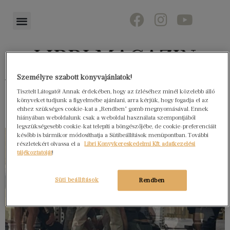
Személyre szabott könyvajánlatok!
Könyvektől az olvasókig
Tisztelt Látogató! Annak érdekében, hogy az ízléséhez minél közelebb álló
könyveket tudjunk a figyelmébe ajánlani, arra kérjük, hogy fogadja el az
ehhez szükséges cookie-kat a „Rendben” gomb megnyomásával. Ennek
hiányában weboldalunk csak a weboldal használata szempontjából
legszükségesebb cookie-kat telepíti a böngészőjébe, de cookie-preferenciáit
később is bármikor módosíthatja a Sütibeállítások menüpontban. További
részletekért olvassa el a
Libri Könyvkereskedelmi Kft. adatkezelési
tájékoztatóját
!
Süti beállítások
Rendben