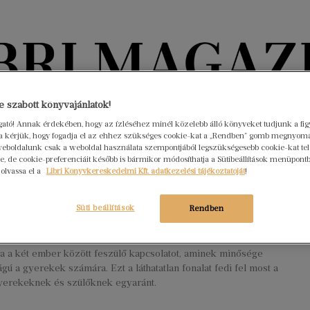
Könyvektől az olvasókig
 szabott könyvajánlatok!
ogató! Annak érdekében, hogy az ízléséhez minél közelebb álló könyveket tudjunk a fi
rra kérjük, hogy fogadja el az ehhez szükséges cookie-kat a „Rendben” gomb megnyom
nyvek
Interjúk
Beleolvasó
A hónap könyvei
HÍREK
eboldalunk csak a weboldal használata szempontjából legszükségesebb cookie-kat tele
, de cookie-preferenciáit később is bármikor módosíthatja a Sütibeállítások menüpont
 olvassa el a
Libri Könyvkereskedelmi Kft. adatkezelési tájékoztatóját
!
ató láthatatlan – Boldizsár Ildikó
Süti beállítások
Rendben
s 5.
Nincs hozzászólás
stnak sikerült a lehetetlen: láthatóvá tesz valamit, ami láthatatlan.
a a két ember között feszülő kapcsolatot, aminek minősége
ágú a gyerekek számára. Ezt a láthatatlan fonalat fedi fel most a
yerekeknek és szülőknek egyaránt.