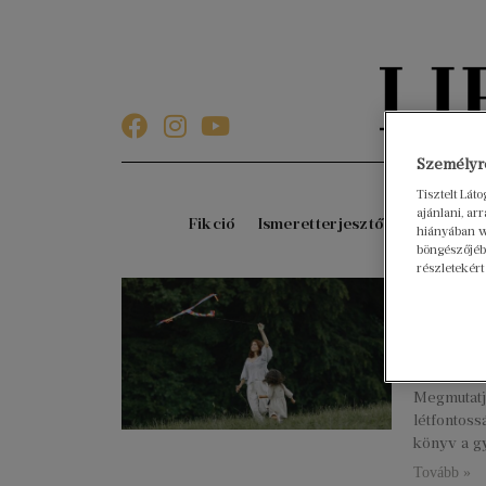
Személyre
Tisztelt Lát
ajánlani, a
Fikció
Ismeretterjesztő
Gyerekkö
hiányában w
böngészőjébe
részletekért
A láth
írása
2023. áprili
Patrice Kar
Megmutatj
létfontoss
könyv a g
Tovább »