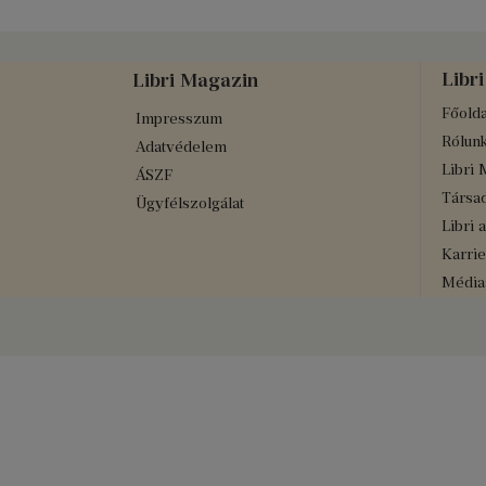
Libri
Libri Magazin
Főolda
Impresszum
Rólun
Adatvédelem
Libri 
ÁSZF
Társad
Ügyfélszolgálat
Libri 
Karrie
Médiaa