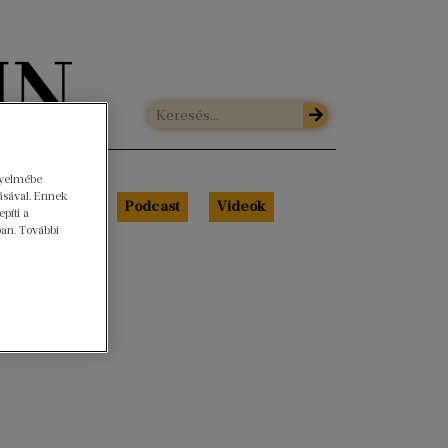
gyelmébe
ásával. Ennek
Libri Portré
Podcast
Videók
píti a
ban. További