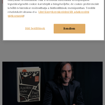
legszükségesebb cookie-kat telepíti a böngészőjébe, de cookie-preferenciáit
később is bármikor módosíthatja a Sütibeállítások menüpontban. További
részletekért olvassa el a
Libri Könyvkereskedelmi Kft. adatkezelési
tájékoztatóját
!
Süti beállítások
Rendben