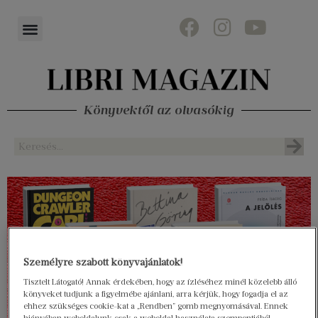
Könyvektől az olvasókig
Személyre szabott könyvajánlatok!
Tisztelt Látogató! Annak érdekében, hogy az ízléséhez minél közelebb álló
könyveket tudjunk a figyelmébe ajánlani, arra kérjük, hogy fogadja el az
ehhez szükséges cookie-kat a „Rendben” gomb megnyomásával. Ennek
hiányában weboldalunk csak a weboldal használata szempontjából