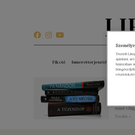
Személyre
Tisztelt Lát
ajánlani, a
Fikció
Ismeretterjesztő
Gyerekkö
hiányában w
böngészőjébe
részletekért
2017 
2018. januá
A tavalyi 
könyvek, 
mind világ
Tovább »