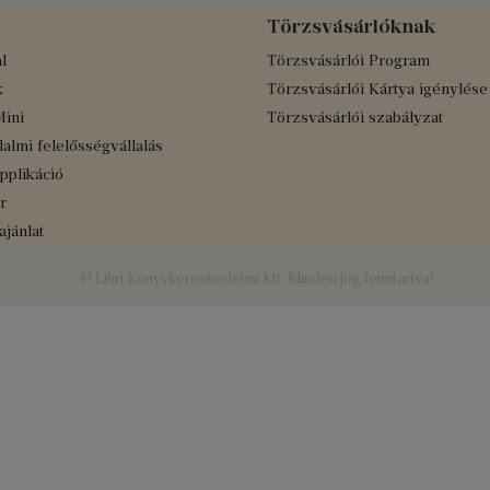
Törzsvásárlóknak
l
Törzsvásárlói Program
k
Törzsvásárlói Kártya igénylése
Mini
Törzsvásárlói szabályzat
almi felelősségvállalás
applikáció
r
jánlat
© Libri Könyvkereskedelmi Kft. Minden jog fenntartva!