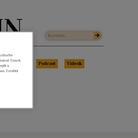
gyelmébe
ásával. Ennek
Libri Portré
Podcast
Videók
píti a
ban. További