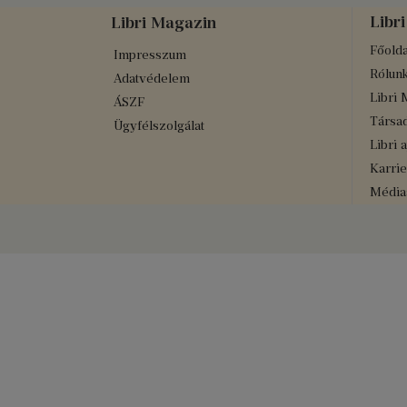
Libri
Libri Magazin
Főolda
Impresszum
Rólun
Adatvédelem
Libri 
ÁSZF
Társad
Ügyfélszolgálat
Libri 
Karrie
Médiaa