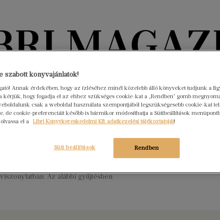
Könyvektől az olvasókig
 szabott könyvajánlatok!
ogató! Annak érdekében, hogy az ízléséhez minél közelebb álló könyveket tudjunk a fi
rra kérjük, hogy fogadja el az ehhez szükséges cookie-kat a „Rendben” gomb megnyom
nyvek
Interjúk
Beleolvasó
A hónap könyvei
HÍREK
eboldalunk csak a weboldal használata szempontjából legszükségesebb cookie-kat tele
, de cookie-preferenciáit később is bármikor módosíthatja a Sütibeállítások menüpont
 olvassa el a
Libri Könyvkereskedelmi Kft. adatkezelési tájékoztatóját
!
legnagyobb könyvsikerei
r 22.
Nincs hozzászólás
Süti beállítások
Rendben
évben is megszámlálhatatlanul kerültek a boltokba a jobbnál jobb
minden műfaj rajongóit elkényeztették a szerzők mind magyar,
viszonylatban. Az alábbi gyűjtésben